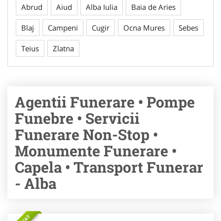
Abrud
Aiud
Alba Iulia
Baia de Aries
Blaj
Campeni
Cugir
Ocna Mures
Sebes
Teius
Zlatna
Agentii Funerare • Pompe
Funebre • Servicii
Funerare Non-Stop •
Monumente Funerare •
Capela • Transport Funerar
- Alba