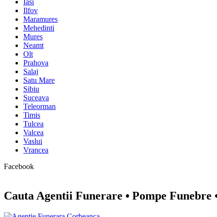
Iasi
Ilfov
Maramures
Mehedinti
Mures
Neamt
Olt
Prahova
Salaj
Satu Mare
Sibiu
Suceava
Teleorman
Timis
Tulcea
Valcea
Vaslui
Vrancea
Facebook
Cauta Agentii Funerare • Pompe Funebre •