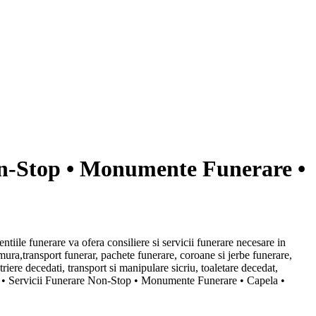
on-Stop • Monumente Funerare •
entiile funerare va ofera consiliere si servicii funerare necesare in
ura,transport funerar, pachete funerare, coroane si jerbe funerare,
triere decedati, transport si manipulare sicriu, toaletare decedat,
re • Servicii Funerare Non-Stop • Monumente Funerare • Capela •