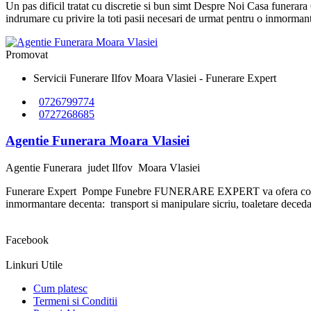
Un pas dificil tratat cu discretie si bun simt Despre Noi Casa funera
indrumare cu privire la toti pasii necesari de urmat pentru o inmorman
Promovat
Servicii Funerare Ilfov Moara Vlasiei - Funerare Expert
0726799774
0727268685
Agentie Funerara Moara Vlasiei
Agentie Funerara
judet Ilfov
Moara Vlasiei
Funerare Expert Pompe Funebre FUNERARE EXPERT va ofera consiliere 
inmormantare decenta: transport si manipulare sicriu, toaletare decedat, s
Facebook
Linkuri Utile
Cum platesc
Termeni si Conditii