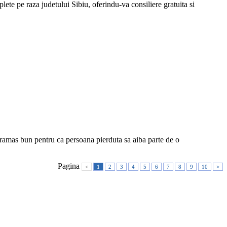
e pe raza judetului Sibiu, oferindu-va consiliere gratuita si
mas bun pentru ca persoana pierduta sa aiba parte de o
Pagina
<
1
2
3
4
5
6
7
8
9
10
>