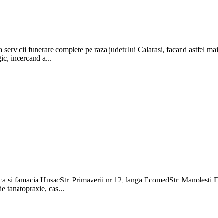
vicii funerare complete pe raza judetului Calarasi, facand astfel mai u
ic, incercand a...
nca si famacia HusacStr. Primaverii nr 12, langa EcomedStr. Manolesti
e tanatopraxie, cas...