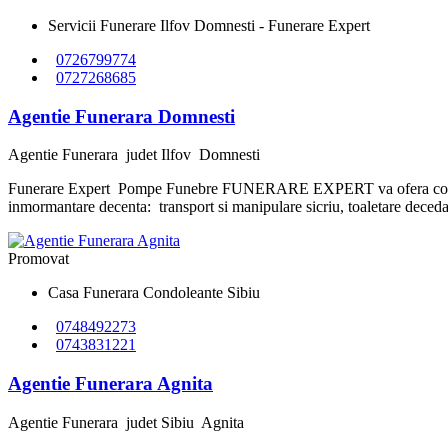
Servicii Funerare Ilfov Domnesti - Funerare Expert
0726799774
0727268685
Agentie Funerara Domnesti
Agentie Funerara
judet Ilfov
Domnesti
Funerare Expert Pompe Funebre FUNERARE EXPERT va ofera consiliere 
inmormantare decenta: transport si manipulare sicriu, toaletare decedat, s
Promovat
Casa Funerara Condoleante Sibiu
0748492273
0743831221
Agentie Funerara Agnita
Agentie Funerara
judet Sibiu
Agnita