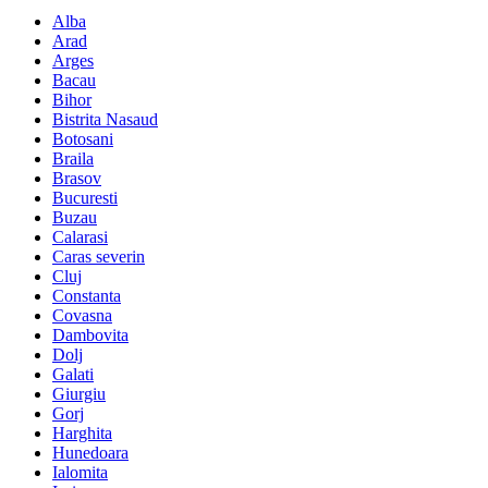
Alba
Arad
Arges
Bacau
Bihor
Bistrita Nasaud
Botosani
Braila
Brasov
Bucuresti
Buzau
Calarasi
Caras severin
Cluj
Constanta
Covasna
Dambovita
Dolj
Galati
Giurgiu
Gorj
Harghita
Hunedoara
Ialomita