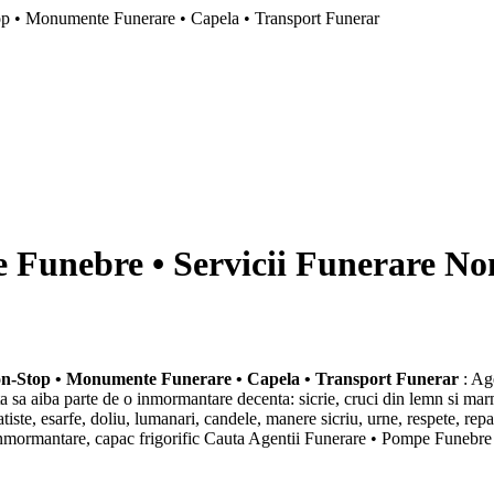
op • Monumente Funerare • Capela • Transport Funerar
e Funebre • Servicii Funerare N
Non-Stop • Monumente Funerare • Capela • Transport Funerar
: Ag
sa aiba parte de o inmormantare decenta: sicrie, cruci din lemn si marm
tiste, esarfe, doliu, lumanari, candele, manere sicriu, urne, respete, repa
or inmormantare, capac frigorific Cauta Agentii Funerare • Pompe Funeb