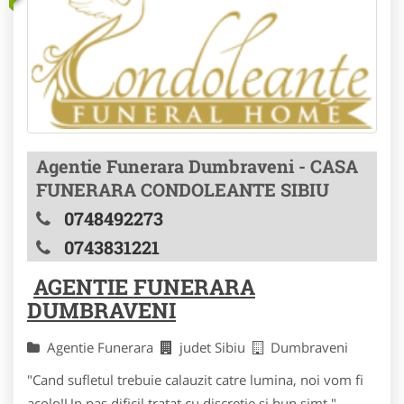
Agentie Funerara Dumbraveni - CASA
FUNERARA CONDOLEANTE SIBIU
0748492273
0743831221
AGENTIE FUNERARA
DUMBRAVENI
Agentie Funerara
judet Sibiu
Dumbraveni
"Cand sufletul trebuie calauzit catre lumina, noi vom fi
acolo!Un pas dificil tratat cu discretie si bun simt."