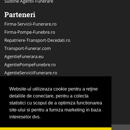
Sustine Agentii Funerare
Parteneri
Firma-Servicii-Funerare.ro
Firma-Pompe-Funebre.ro
Repatriere-Transport-Decedati.ro
Transport-Funerar.com
AgentieFunerara.eu
AgentiePompeFunebre.ro
AgentieServiciiFunerare.ro
RepatriereFunerara.ro
CasaFunerara.com
Website-ul utilizeaza cookie pentru a reţine
detaliile de conectare, pentru a colecta
LucrariFunerare.ro
statistici cu scopul de a optimiza functionarea
NonStopFunerare.ro
site-ului si pentru a furniza marketing in baza
ParastasesiPomeni.ro
intereselor dvs.