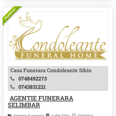
PROMOVAT
Casa Funerara Condoleante Sibiu
0748492273
0743831221
AGENTIE FUNERARA
SELIMBAR
Agentie Funerara
judet Sibiu
Selimbar