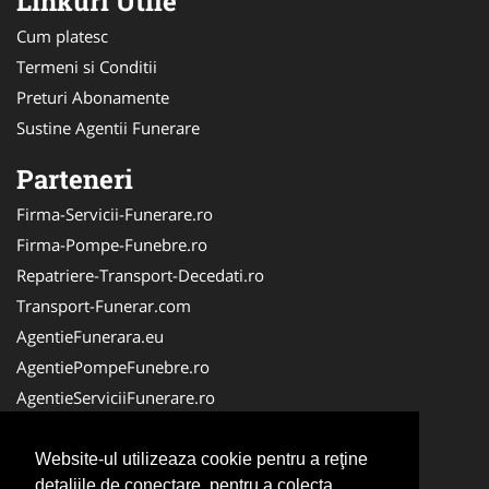
Linkuri Utile
Cum platesc
Termeni si Conditii
Preturi Abonamente
Sustine Agentii Funerare
Parteneri
Firma-Servicii-Funerare.ro
Firma-Pompe-Funebre.ro
Repatriere-Transport-Decedati.ro
Transport-Funerar.com
AgentieFunerara.eu
AgentiePompeFunebre.ro
AgentieServiciiFunerare.ro
RepatriereFunerara.ro
CasaFunerara.com
Website-ul utilizeaza cookie pentru a reţine
detaliile de conectare, pentru a colecta