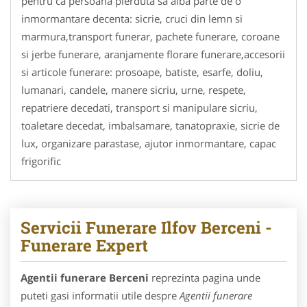
pentru ca persoana pierduta sa aiba parte de o
inmormantare decenta: sicrie, cruci din lemn si
marmura,transport funerar, pachete funerare, coroane
si jerbe funerare, aranjamente florare funerare,accesorii
si articole funerare: prosoape, batiste, esarfe, doliu,
lumanari, candele, manere sicriu, urne, respete,
repatriere decedati, transport si manipulare sicriu,
toaletare decedat, imbalsamare, tanatopraxie, sicrie de
lux, organizare parastase, ajutor inmormantare, capac
frigorific
Servicii Funerare Ilfov Berceni -
Funerare Expert
Agentii funerare Berceni
reprezinta pagina unde
puteti gasi informatii utile despre
Agentii funerare