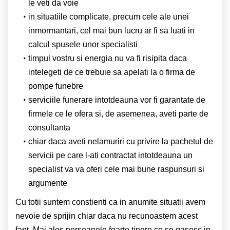
le veti da voie
in situatiile complicate, precum cele ale unei
inmormantari, cel mai bun lucru ar fi sa luati in
calcul spusele unor specialisti
timpul vostru si energia nu va fi risipita daca
intelegeti de ce trebuie sa apelati la o firma de
pompe funebre
serviciile funerare intotdeauna vor fi garantate de
firmele ce le ofera si, de asemenea, aveti parte de
consultanta
chiar daca aveti nelamuriri cu privire la pachetul de
servicii pe care l-ati contractat intotdeauna un
specialist va va oferi cele mai bune raspunsuri si
argumente
Cu totii suntem constienti ca in anumite situatii avem
nevoie de sprijin chiar daca nu recunoastem acest
fapt. Mai ales persoanele foarte tinere ce se gasesc in