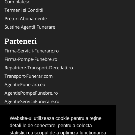
Cum platesc
Termeni si Conditii
Preturi Abonamente
Sustine Agentii Funerare
Parteneri
Firma-Servicii-Funerare.ro
Firma-Pompe-Funebre.ro
Repatriere-Transport-Decedati.ro
Transport-Funerar.com
AgentieFunerara.eu
AgentiePompeFunebre.ro
AgentieServiciiFunerare.ro
RepatriereFunerara.ro
CasaFunerara.com
Website-ul utilizeaza cookie pentru a reţine
detaliile de conectare, pentru a colecta
LucrariFunerare.ro
statistici cu scopul de a optimiza functionarea