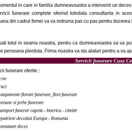
mentul in care in familia dumneavoastra a intervenit un deces n
rvicii funerare complete oferind totodata consultanta in ac
ana din cadrul firmei va va indruma pas cu pas pentru ducerea la b
i totul in seama noastra, pentru ca dumneavoastra sa va put
de persoana pierduta. Firma noastra va sta alaturi pentru a va a
Servicii funerare Casa C
ii funerare oferite :
crie
ruci
anjamente florare funerare, flori funerare
roane si jerbe funerare
ansport funerar capela - biserica - cimitir
patriere decedati Europa - Romania
nstatare deces