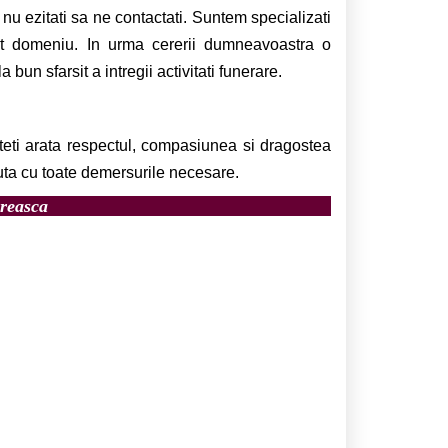
u ezitati sa ne contactati. Suntem specializati
est domeniu. In urma cererii dumneavoastra o
un sfarsit a intregii activitati funerare.
eti arata respectul, compasiunea si dragostea
juta cu toate demersurile necesare.
ereasca