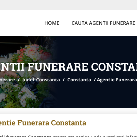
HOME
CAUTA AGENTII FUNERARE
NTII FUNERARE CONST
unerare
/
Judet Constanta
/
Constanta
/
Agentie Funerara
ntie Funerara Constanta