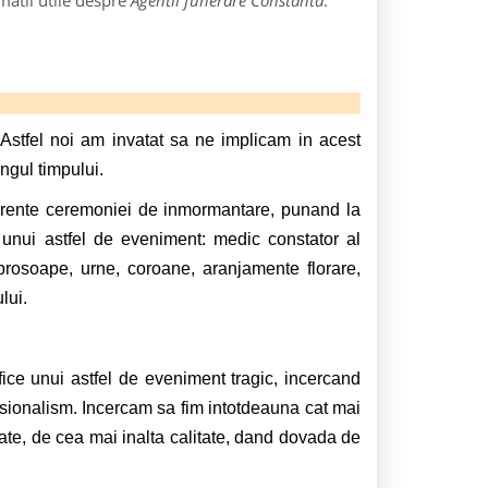
matii utile despre
Agentii funerare Constanta
:
stfel noi am invatat sa ne implicam in acest
ngul timpului.
erente ceremoniei de inmormantare, punand la
e unui astfel de eveniment: medic constator al
, prosoape, urne, coroane, aranjamente florare,
lui.
fice unui astfel de eveniment tragic, incercand
esionalism. Incercam sa fim intotdeauna cat mai
izate, de cea mai inalta calitate, dand dovada de