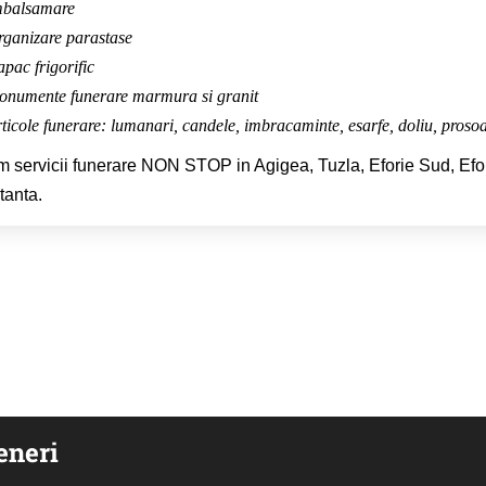
mbalsamare
ganizare parastase
pac frigorific
numente funerare marmura si granit
ticole funerare: lumanari, candele, imbracaminte, esarfe, doliu, prosoa
m servicii funerare NON STOP in Agigea, Tuzla, Eforie Sud, Efor
anta.
eneri