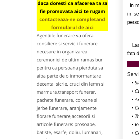
daca doresti ca afacerea ta sa
In mo
fie promovata aici te rugam
in se
contacteaza-ne completand
perso
formularul de aici
Agentiile funerare va ofera
consiliere si servicii funerare
Lasat
necesare in organizarea
fata 
ceremoniei de ultim ramas bun
pentru ca persoana pierduta sa
Servic
aiba parte de o inmormantare
Si
decenta: sicrie, cruci din lemn si
C
marmura,transport funerar,
pachete funerare, coroane si
Ar
jerbe funerare, aranjamente
Co
florare funerare,accesorii si
Tr
articole funerare: prosoape,
Re
batiste, esarfe, doliu, lumanari,
Co