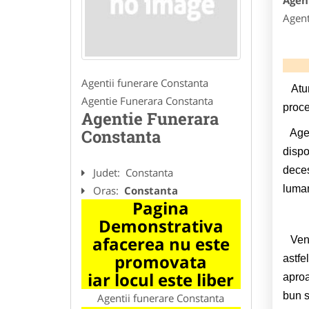
Agen
Agent
Agentii funerare Constanta
Atu
Agentie Funerara Constanta
proce
Agentie Funerara
Constanta
Agent
dispo
deces
Judet:
Constanta
luman
Oras:
Constanta
Pagina
Demonstrativa
afacerea nu este
Venim
promovata
astfe
iar locul este liber
aproa
bun s
Agentii funerare Constanta