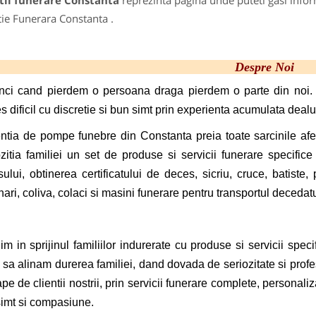
tii funerare Constanta
reprezinta pagina unde puteti gasi infor
ie Funerara Constanta .
Despre Noi
nci cand pierdem o persoana draga pierdem o parte din noi. A
s dificil cu discretie si bun simt prin experienta acumulata dealu
ia de pompe funebre din Constanta preia toate sarcinile af
zitia familiei un set de produse si servicii funerare specific
ului, obtinerea certificatului de deces, sicriu, cruce, batiste
ari, coliva, colaci si masini funerare pentru transportul decedatu
 in sprijinul familiilor indurerate cu produse si servicii speci
l sa alinam durerea familiei, dand dovada de seriozitate si prof
pe de clientii nostrii, prin servicii funerare complete, personal
imt si compasiune.