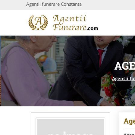
Agentii funerare Constanta
AGE
Agentii f
Age