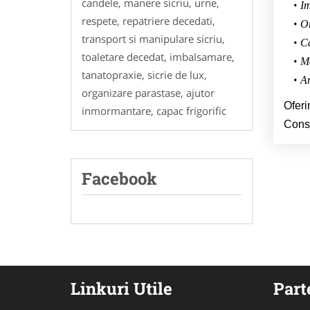
candele, manere sicriu, urne,
I
respete, repatriere decedati,
Or
transport si manipulare sicriu,
Ca
toaletare decedat, imbalsamare,
Mo
tanatopraxie, sicrie de lux,
Ar
organizare parastase, ajutor
Oferi
inmormantare, capac frigorific
Const
Facebook
Linkuri Utile
Part