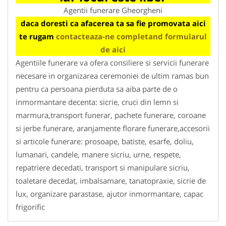
Agentii funerare Gheorgheni
daca doresti ca afacerea ta sa fie promovata aici
te rugam
contacteaza-ne completand formularul
de aici
Agentiile funerare va ofera consiliere si servicii funerare
necesare in organizarea ceremoniei de ultim ramas bun
pentru ca persoana pierduta sa aiba parte de o
inmormantare decenta: sicrie, cruci din lemn si
marmura,transport funerar, pachete funerare, coroane
si jerbe funerare, aranjamente florare funerare,accesorii
si articole funerare: prosoape, batiste, esarfe, doliu,
lumanari, candele, manere sicriu, urne, respete,
repatriere decedati, transport si manipulare sicriu,
toaletare decedat, imbalsamare, tanatopraxie, sicrie de
lux, organizare parastase, ajutor inmormantare, capac
frigorific