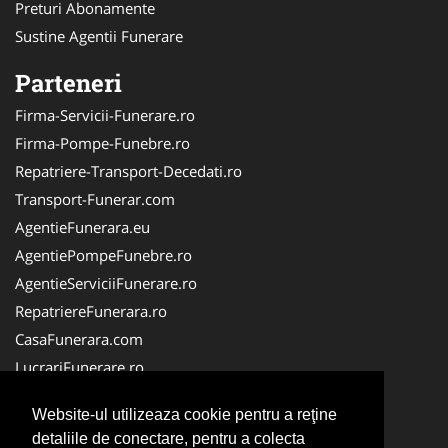
Preturi Abonamente
Sustine Agentii Funerare
Parteneri
Firma-Servicii-Funerare.ro
Firma-Pompe-Funebre.ro
Repatriere-Transport-Decedati.ro
Transport-Funerar.com
AgentieFunerara.eu
AgentiePompeFunebre.ro
AgentieServiciiFunerare.ro
RepatriereFunerara.ro
CasaFunerara.com
LucrariFunerare.ro
NonStopFunerare.ro
Website-ul utilizeaza cookie pentru a reţine
ParastasesiPomeni.ro
detaliile de conectare, pentru a colecta