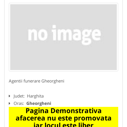
Agentii funerare Gheorgheni
Judet:
Harghita
Oras:
Gheorgheni
Pagina Demonstrativa
afacerea nu este promovata
iar locul este liber