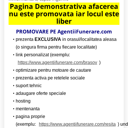
Pagina Demonstrativa afacerea
nu este promovata iar locul este
liber
PROMOVARE PE AgentiiFunerare.com
prezenta
EXCLUSIVA
in orasul/localitatea aleasa
(o singura firma pentru fiecare localitate)
link personalizat (exemplu:
https://www.agentiifunerare.com/brasov
)
optimizare pentru motoare de cautare
prezenta activa pe retelele sociale
suport tehnic
adaugare oferte speciale
hosting
mentenanta
pagina proprie
(exemplu:
https://www.agentiifunerare.com/resita
) un