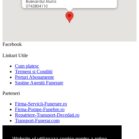
Bulevardul Alunis
0742804110
Facebook
Linkuri Utile
Cum platesc
Termeni si Conditii
Preturi Abonamente
Sustine Agentii Funerare
Parteneri
Firma-Servicii-Funerare.ro
Firma-Pompe-Funebre.ro
Repatriere-Transport-Decedati.ro
Transport-Funerar.com
Website-ul utilizeaza cookie pentru a reţine