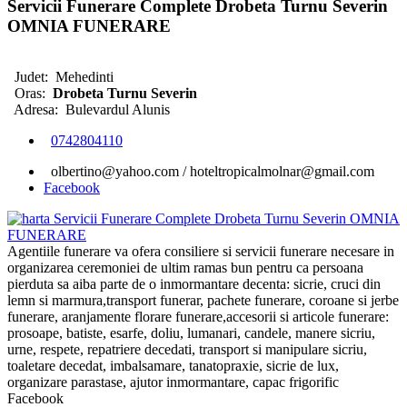
Servicii Funerare Complete Drobeta Turnu Severin
OMNIA FUNERARE
Judet:
Mehedinti
Oras:
Drobeta Turnu Severin
Adresa:
Bulevardul Alunis
0742804110
olbertino@yahoo.com / hoteltropicalmolnar@gmail.com
Facebook
Agentiile funerare va ofera consiliere si servicii funerare necesare in
organizarea ceremoniei de ultim ramas bun pentru ca persoana
pierduta sa aiba parte de o inmormantare decenta: sicrie, cruci din
lemn si marmura,transport funerar, pachete funerare, coroane si jerbe
funerare, aranjamente florare funerare,accesorii si articole funerare:
prosoape, batiste, esarfe, doliu, lumanari, candele, manere sicriu,
urne, respete, repatriere decedati, transport si manipulare sicriu,
toaletare decedat, imbalsamare, tanatopraxie, sicrie de lux,
organizare parastase, ajutor inmormantare, capac frigorific
Facebook