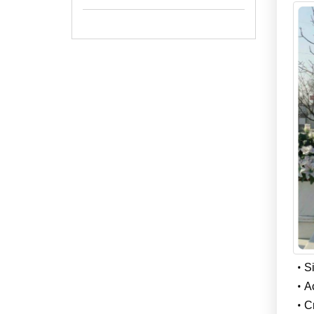
Si
Ac
Cr