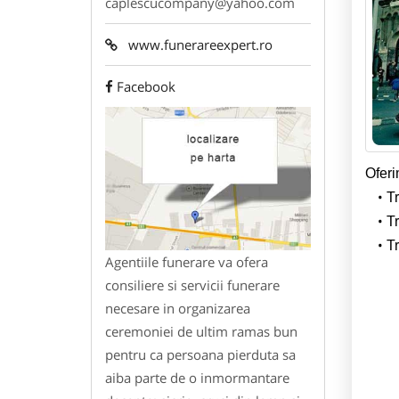
caplescucompany@yahoo.com
www.funerareexpert.ro
Facebook
Oferi
T
Tr
Tr
Agentiile funerare va ofera
consiliere si servicii funerare
necesare in organizarea
ceremoniei de ultim ramas bun
pentru ca persoana pierduta sa
aiba parte de o inmormantare