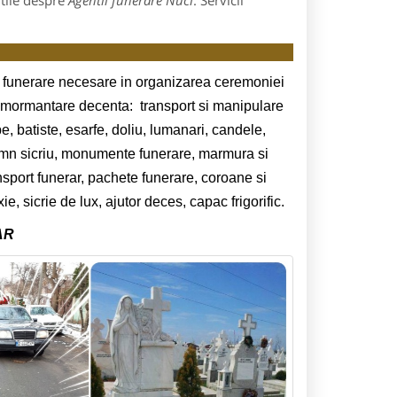
utile despre
Agentii funerare Nuci
: Servicii
ii funerare necesare in organizarea ceremoniei
inmormantare decenta: transport si manipulare
pe, batiste, esarfe, doliu, lumanari, candele,
lemn sicriu, monumente funerare, marmura si
sport funerar, pachete funerare, coroane si
, sicrie de lux, ajutor deces, capac frigorific.
AR