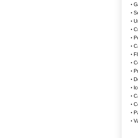
Ga
S
U
C
P
Ca
F
Co
P
Do
Ic
C
C
P
V