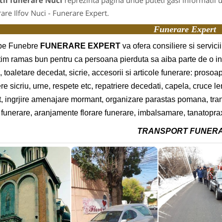
tii funerare Nuci
reprezinta pagina unde puteti gasi informatii 
are Ilfov Nuci - Funerare Expert.
Funerare Expert
e Funebre
FUNERARE EXPERT
va ofera consiliere si servic
tim ramas bun pentru ca persoana pierduta sa aiba parte de o 
u, toaletare decedat, sicrie, accesorii si articole funerare: prosoa
e sicriu, urne, respete etc, repatriere decedati, capela, cruce 
t, ingrjire amenajare mormant, organizare parastas pomana, tran
 funerare, aranjamente florare funerare, imbalsamare, tanatopraxie
TRANSPORT FUNER