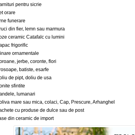
rnituri pentru sicrie
et orare
rne funerare
ruci din fier, lemn sau marmura
oze ceramic Catafalc cu lumini
pac frigorific
linare ornamentale
roane, jerbe, coronte, flori
rosoape, batiste, esarfe
liu de pipt, doliu de usa
onite sfintite
andele, lumanari
oliva mare sau mica, colaci, Cap, Prescure, Arhanghel
achete cu produse de dulce sau de post
ase din ceramic de import