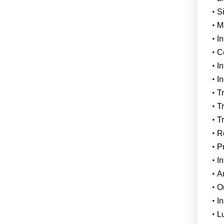
Si
M
I
C
I
In
T
Tr
Tr
R
P
In
A
O
In
L