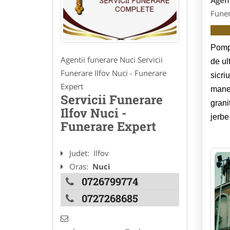
Agen
Funer
Pomp
Agentii funerare Nuci Servicii
de ul
Funerare Ilfov Nuci - Funerare
sicri
Expert
maner
Servicii Funerare
grani
Ilfov Nuci -
jerbe
Funerare Expert
Judet:
Ilfov
Oras:
Nuci
0726799774
0727268685