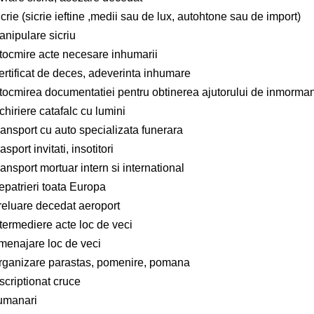
crie (sicrie ieftine ,medii sau de lux, autohtone sau de import)
anipulare sicriu
ntocmire acte necesare inhumarii
ertificat de deces, adeverinta inhumare
ntocmirea documentatiei pentru obtinerea ajutorului de inmorma
chiriere catafalc cu lumini
ransport cu auto specializata funerara
asport invitati, insotitori
ansport mortuar intern si international
epatrieri toata Europa
reluare decedat aeroport
termediere acte loc de veci
menajare loc de veci
rganizare parastas, pomenire, pomana
scriptionat cruce
umanari