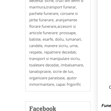
decenta: sicrie, cruci din lemn si
marmura,transport funerar,
pachete funerare, coroane si
jerbe funerare, aranjamente
florare funerare,accesorii si
articole funerare: prosoape,
batiste, esarfe, doliu, lumanari,
candele, manere sicriu, urne,
respete, repatriere decedati,
transport si manipulare sicriu,
toaletare decedat, imbalsamare,
tanatopraxie, sicrie de lux,
organizare parastase, ajutor
inmormantare, capac frigorific
O
Fune
Facebook