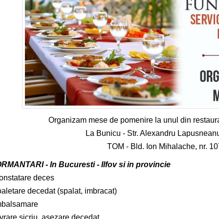
Organizam mese de pomenire la unul din restaura
La Bunicu - Str. Alexandru Lapusneanu,
TOM - Bld. Ion Mihalache, nr. 10
MANTARI - In Bucuresti - Ilfov si in provincie
onstatare deces
oaletare decedat (spalat, imbracat)
mbalsamare
vrare sicriu, asezare decedat