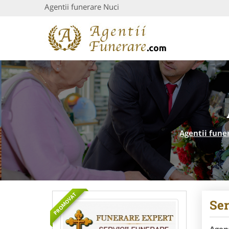
Agentii funerare Nuci
Agentii fune
PROMOVAT
Ser