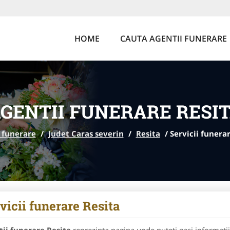
HOME
CAUTA AGENTII FUNERARE
GENTII FUNERARE RESI
 funerare
/
Judet Caras severin
/
Resita
/
Servicii funera
vicii funerare Resita