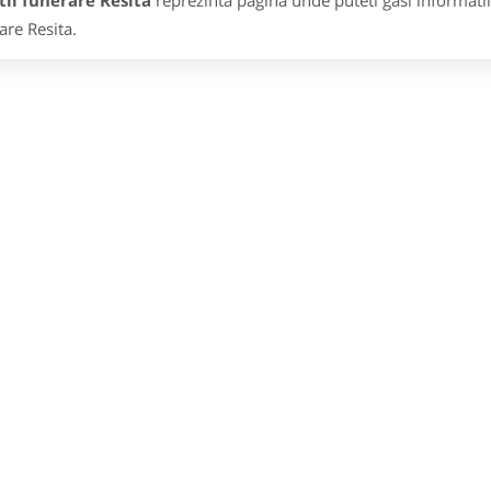
ii funerare Resita
reprezinta pagina unde puteti gasi informatii
are Resita.