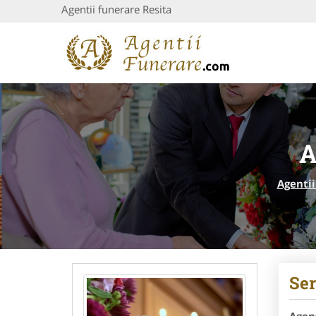
Agentii funerare Resita
A
Agentii
Ser