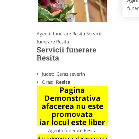
Agent
funer
Agentii funerare Resita Servicii
funerare Resita
Servicii funerare
Resita
Judet:
Caras severin
Oras:
Resita
Pagina
Demonstrativa
afacerea nu este
promovata
iar locul este liber
Agentii funerare Resita
daca doresti ca afacerea ta sa