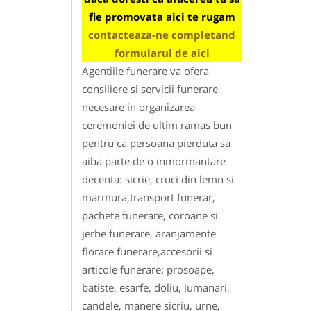
fie promovata aici te rugam
contacteaza-ne completand
formularul de aici
Agentiile funerare va ofera
consiliere si servicii funerare
necesare in organizarea
ceremoniei de ultim ramas bun
pentru ca persoana pierduta sa
aiba parte de o inmormantare
decenta: sicrie, cruci din lemn si
marmura,transport funerar,
pachete funerare, coroane si
jerbe funerare, aranjamente
florare funerare,accesorii si
articole funerare: prosoape,
batiste, esarfe, doliu, lumanari,
candele, manere sicriu, urne,