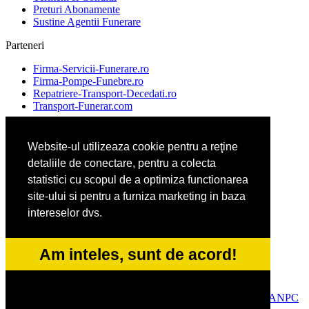
Preturi Abonamente
Sustine Agentii Funerare
Parteneri
Firma-Servicii-Funerare.ro
Firma-Pompe-Funebre.ro
Repatriere-Transport-Decedati.ro
Transport-Funerar.com
Website-ul utilizeaza cookie pentru a reţine
AgentieFunerara.eu
detaliile de conectare, pentru a colecta
AgentiePompeFunebre.ro
AgentieServiciiFunerare.ro
statistici cu scopul de a optimiza functionarea
RepatriereFunerara.ro
site-ului si pentru a furniza marketing in baza
intereselor dvs.
CasaFunerara.com
LucrariFunerare.ro
Am inteles, sunt de acord!
NonStopFunerare.ro
ParastasesiPomeni.ro
© 2014-2026 Powered by
VilonMedia
&
Tokaido Consult
-
ANPC