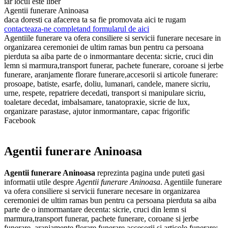
iar locul este liber
Agentii funerare Aninoasa
daca doresti ca afacerea ta sa fie promovata aici te rugam
contacteaza-ne completand formularul de aici
Agentiile funerare va ofera consiliere si servicii funerare necesare in
organizarea ceremoniei de ultim ramas bun pentru ca persoana
pierduta sa aiba parte de o inmormantare decenta: sicrie, cruci din
lemn si marmura,transport funerar, pachete funerare, coroane si jerbe
funerare, aranjamente florare funerare,accesorii si articole funerare:
prosoape, batiste, esarfe, doliu, lumanari, candele, manere sicriu,
urne, respete, repatriere decedati, transport si manipulare sicriu,
toaletare decedat, imbalsamare, tanatopraxie, sicrie de lux,
organizare parastase, ajutor inmormantare, capac frigorific
Facebook
Agentii funerare Aninoasa
Agentii funerare Aninoasa
reprezinta pagina unde puteti gasi
informatii utile despre
Agentii funerare Aninoasa
. Agentiile funerare
va ofera consiliere si servicii funerare necesare in organizarea
ceremoniei de ultim ramas bun pentru ca persoana pierduta sa aiba
parte de o inmormantare decenta: sicrie, cruci din lemn si
marmura,transport funerar, pachete funerare, coroane si jerbe
funerare, aranjamente florare funerare,accesorii si articole funerare: