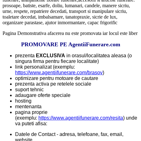
prosoape, batiste, esarfe, doliu, lumanari, candele, manere sicriu,
urne, respete, repatriere decedati, transport si manipulare sicriu,
toaletare decedat, imbalsamare, tanatopraxie, sicrie de lux,
organizare parastase, ajutor inmormantare, capac frigorific
Pagina Demonstrativa afacerea nu este promovata iar locul este liber
PROMOVARE PE AgentiiFunerare.com
prezenta
EXCLUSIVA
in orasul/localitatea aleasa (o
singura firma pentru fiecare localitate)
link personalizat (exemplu:
https://www.agentiifunerare.com/brasov
)
optimizare pentru motoare de cautare
prezenta activa pe retelele sociale
suport tehnic
adaugare oferte speciale
hosting
mentenanta
pagina proprie
(exemplu:
https://www.agentiifunerare.com/resita
) unde
va puteti afisa:
Datele de Contact - adresa, telefoane, fax, email,
website