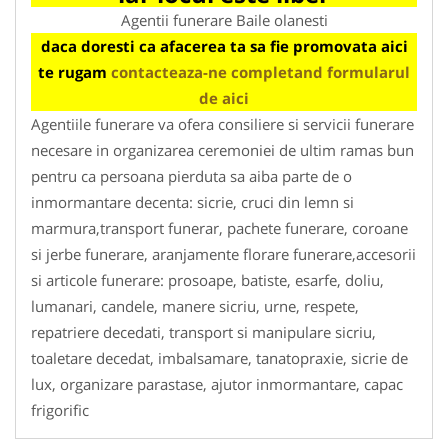
Agentii funerare Baile olanesti
daca doresti ca afacerea ta sa fie promovata aici
te rugam
contacteaza-ne completand formularul
de aici
Agentiile funerare va ofera consiliere si servicii funerare
necesare in organizarea ceremoniei de ultim ramas bun
pentru ca persoana pierduta sa aiba parte de o
inmormantare decenta: sicrie, cruci din lemn si
marmura,transport funerar, pachete funerare, coroane
si jerbe funerare, aranjamente florare funerare,accesorii
si articole funerare: prosoape, batiste, esarfe, doliu,
lumanari, candele, manere sicriu, urne, respete,
repatriere decedati, transport si manipulare sicriu,
toaletare decedat, imbalsamare, tanatopraxie, sicrie de
lux, organizare parastase, ajutor inmormantare, capac
frigorific