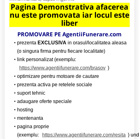
Pagina Demonstrativa afacerea
nu este promovata iar locul este
liber
PROMOVARE PE AgentiiFunerare.com
prezenta
EXCLUSIVA
in orasul/localitatea aleasa
(o singura firma pentru fiecare localitate)
link personalizat (exemplu:
https://www.agentiifunerare.com/brasov
)
optimizare pentru motoare de cautare
prezenta activa pe retelele sociale
suport tehnic
adaugare oferte speciale
hosting
mentenanta
pagina proprie
(exemplu:
https://www.agentiifunerare.com/resita
) un