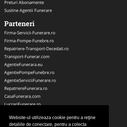
Preturi Abonamente
Sustine Agentii Funerare
Parteneri
Firma-Servicii-Funerare.ro
Firma-Pompe-Funebre.ro
Repatriere-Transport-Decedati.ro
Transport-Funerar.com
AgentieFunerara.eu
AgentiePompeFunebre.ro
AgentieServiciiFunerare.ro
RepatriereFunerara.ro
CasaFunerara.com
LucrariFunerare.ro
NonStopFunerare.ro
Website-ul utilizeaza cookie pentru a reţine
ParastasesiPomeni.ro
detaliile de conectare, pentru a colecta