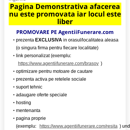
Pagina Demonstrativa afacerea
nu este promovata iar locul este
liber
PROMOVARE PE AgentiiFunerare.com
prezenta
EXCLUSIVA
in orasul/localitatea aleasa
(o singura firma pentru fiecare localitate)
link personalizat (exemplu:
https://www.agentiifunerare.com/brasov
)
optimizare pentru motoare de cautare
prezenta activa pe retelele sociale
suport tehnic
adaugare oferte speciale
hosting
mentenanta
pagina proprie
(exemplu:
https://www.agentiifunerare.com/resita
) un