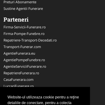
Preturi Abonamente
Sustine Agentii Funerare
Parteneri
Firma-Servicii-Funerare.ro
Firma-Pompe-Funebre.ro
Repatriere-Transport-Decedati.ro
Transport-Funerar.com
AgentieFunerara.eu
AgentiePompeFunebre.ro
AgentieServiciiFunerare.ro
RepatriereFunerara.ro
CasaFunerara.com
LucrariFunerare.ro
NonStopFunerare.ro
Website-ul utilizeaza cookie pentru a reţine
ParastasesiPomeni.ro
detaliile de conectare, pentru a colecta