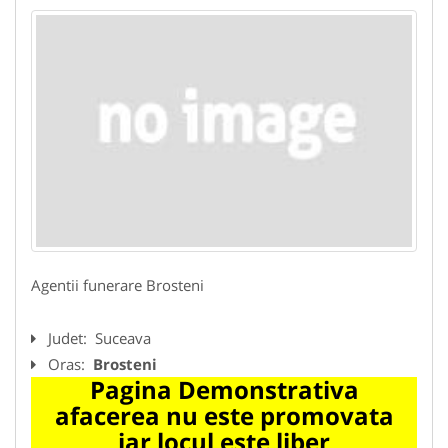
Agentii funerare Brosteni
Judet:
Suceava
Oras:
Brosteni
Pagina Demonstrativa
afacerea nu este promovata
iar locul este liber