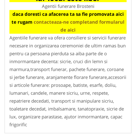
Agentii funerare Brosteni
daca doresti ca afacerea ta sa fie promovata aici
te rugam
contacteaza-ne completand formularul
de aici
Agentiile funerare va ofera consiliere si servicii funerare
necesare in organizarea ceremoniei de ultim ramas bun
pentru ca persoana pierduta sa aiba parte de o
inmormantare decenta: sicrie, cruci din lemn si
marmura,transport funerar, pachete funerare, coroane
si jerbe funerare, aranjamente florare funerare,accesorii
si articole funerare: prosoape, batiste, esarfe, doliu,
lumanari, candele, manere sicriu, urne, respete,
repatriere decedati, transport si manipulare sicriu,
toaletare decedat, imbalsamare, tanatopraxie, sicrie de
lux, organizare parastase, ajutor inmormantare, capac
frigorific