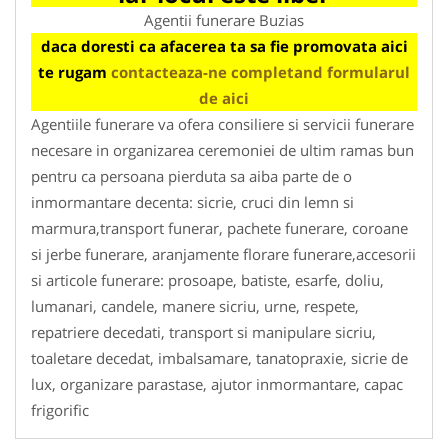
Agentii funerare Buzias
daca doresti ca afacerea ta sa fie promovata aici
te rugam
contacteaza-ne completand formularul
de aici
Agentiile funerare va ofera consiliere si servicii funerare
necesare in organizarea ceremoniei de ultim ramas bun
pentru ca persoana pierduta sa aiba parte de o
inmormantare decenta: sicrie, cruci din lemn si
marmura,transport funerar, pachete funerare, coroane
si jerbe funerare, aranjamente florare funerare,accesorii
si articole funerare: prosoape, batiste, esarfe, doliu,
lumanari, candele, manere sicriu, urne, respete,
repatriere decedati, transport si manipulare sicriu,
toaletare decedat, imbalsamare, tanatopraxie, sicrie de
lux, organizare parastase, ajutor inmormantare, capac
frigorific