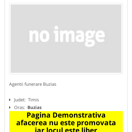
Agentii funerare Buzias
Judet:
Timis
Oras:
Buzias
Pagina Demonstrativa
afacerea nu este promovata
iar locul este liber