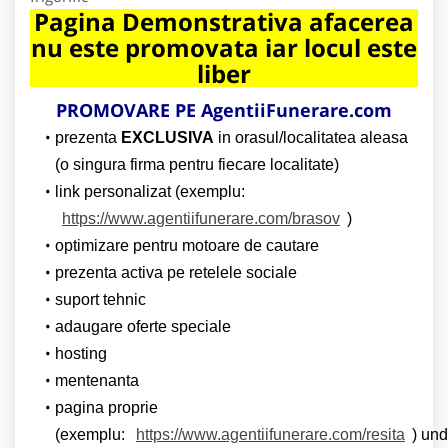
Pagina Demonstrativa afacerea
nu este promovata iar locul este
liber
PROMOVARE PE AgentiiFunerare.com
prezenta
EXCLUSIVA
in orasul/localitatea aleasa
(o singura firma pentru fiecare localitate)
link personalizat (exemplu:
https://www.agentiifunerare.com/brasov
)
optimizare pentru motoare de cautare
prezenta activa pe retelele sociale
suport tehnic
adaugare oferte speciale
hosting
mentenanta
pagina proprie
(exemplu:
https://www.agentiifunerare.com/resita
) un