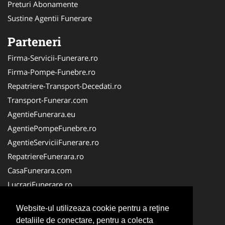
Preturi Abonamente
Sustine Agentii Funerare
Parteneri
Firma-Servicii-Funerare.ro
Firma-Pompe-Funebre.ro
Repatriere-Transport-Decedati.ro
Transport-Funerar.com
AgentieFunerara.eu
AgentiePompeFunebre.ro
AgentieServiciiFunerare.ro
RepatriereFunerara.ro
CasaFunerara.com
LucrariFunerare.ro
NonStopFunerare.ro
Website-ul utilizeaza cookie pentru a reţine
ParastasesiPomeni.ro
detaliile de conectare, pentru a colecta