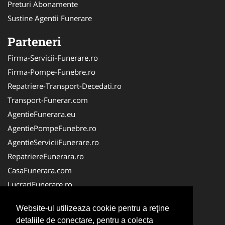
Preturi Abonamente
Sustine Agentii Funerare
Parteneri
Firma-Servicii-Funerare.ro
Firma-Pompe-Funebre.ro
Repatriere-Transport-Decedati.ro
Transport-Funerar.com
AgentieFunerara.eu
AgentiePompeFunebre.ro
AgentieServiciiFunerare.ro
RepatriereFunerara.ro
CasaFunerara.com
LucrariFunerare.ro
NonStopFunerare.ro
Website-ul utilizeaza cookie pentru a reţine
ParastasesiPomeni.ro
detaliile de conectare, pentru a colecta