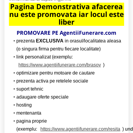
Pagina Demonstrativa afacerea
nu este promovata iar locul este
liber
PROMOVARE PE AgentiiFunerare.com
prezenta
EXCLUSIVA
in orasul/localitatea aleasa
(o singura firma pentru fiecare localitate)
link personalizat (exemplu:
https://www.agentiifunerare.com/brasov
)
optimizare pentru motoare de cautare
prezenta activa pe retelele sociale
suport tehnic
adaugare oferte speciale
hosting
mentenanta
pagina proprie
(exemplu:
https://www.agentiifunerare.com/resita
) un