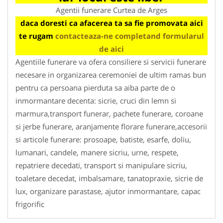
Agentii funerare Curtea de Arges
daca doresti ca afacerea ta sa fie promovata aici
te rugam
contacteaza-ne completand formularul
de aici
Agentiile funerare va ofera consiliere si servicii funerare
necesare in organizarea ceremoniei de ultim ramas bun
pentru ca persoana pierduta sa aiba parte de o
inmormantare decenta: sicrie, cruci din lemn si
marmura,transport funerar, pachete funerare, coroane
si jerbe funerare, aranjamente florare funerare,accesorii
si articole funerare: prosoape, batiste, esarfe, doliu,
lumanari, candele, manere sicriu, urne, respete,
repatriere decedati, transport si manipulare sicriu,
toaletare decedat, imbalsamare, tanatopraxie, sicrie de
lux, organizare parastase, ajutor inmormantare, capac
frigorific