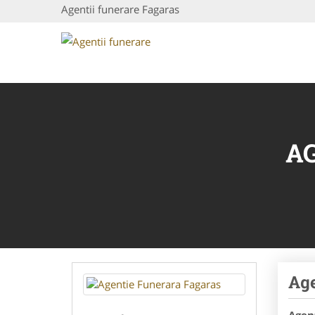
Agentii funerare Fagaras
A
Age