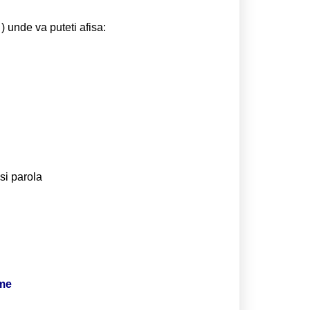
) unde va puteti afisa:
si parola
ime