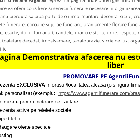
tii funerare Fagaras
reprezinta pagina unde puteti gasi informat
are va ofera consiliere si servicii funerare necesare in organiza
ana pierduta sa aiba parte de o inmormantare decenta: sicrie, cr
te funerare, coroane si jerbe funerare, aranjamente florare funera
te, esarfe, doliu, lumanari, candele, manere sicriu, urne, respete, 
u, toaletare decedat, imbalsamare, tanatopraxie, sicrie de lux, or
ific
agina Demonstrativa afacerea nu este
liber
PROMOVARE PE AgentiiFun
rezenta
EXCLUSIVA
in orasul/localitatea aleasa (o singura firma
ink personalizat (exemplu:
https://www.agentiifunerare.com/bra
ptimizare pentru motoare de cautare
ezenta activa pe retelele sociale
port tehnic
daugare oferte speciale
osting