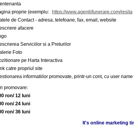
entenanta
agina proprie (exemplu:
https://www.agentiifunerare.com/resita
tele de Contact - adresa, telefoane, fax, email, website
escriere afacere
ogo
scrierea Serviciilor si a Preturilor
alerie Foto
zitionare pe Harta Interactiva
nk catre propriul site
stionarea informatiilor promovate, printr-un cont, cu user name 
ri promovare:
00 ron/ 12 luni
00 ron/ 24 luni
00 ron/ 36 luni
It's online marketing t