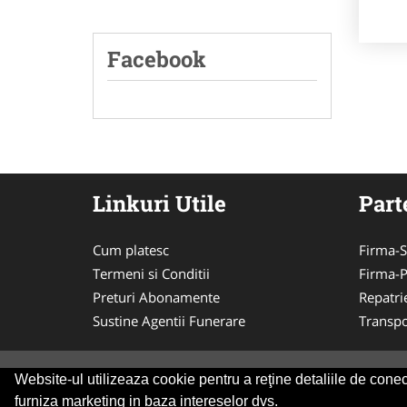
Facebook
Linkuri Utile
Part
Cum platesc
Firma-S
Termeni si Conditii
Firma-
Preturi Abonamente
Repatri
Sustine Agentii Funerare
Transpo
Website-ul utilizeaza cookie pentru a reţine detaliile de conect
© 2014-2026 Powered by
VilonMedia
&
Tokaido 
furniza marketing in baza intereselor dvs.