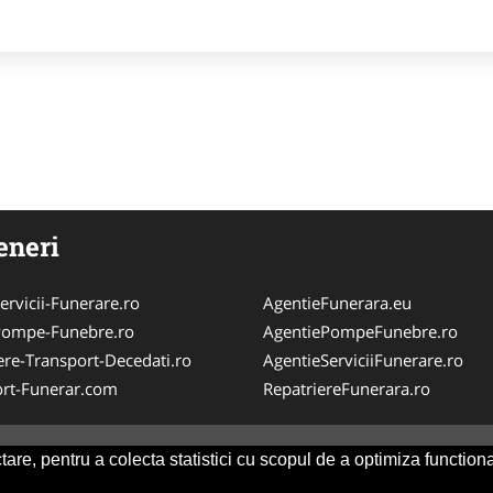
eneri
ervicii-Funerare.ro
AgentieFunerara.eu
Pompe-Funebre.ro
AgentiePompeFunebre.ro
ere-Transport-Decedati.ro
AgentieServiciiFunerare.ro
rt-Funerar.com
RepatriereFunerara.ro
are, pentru a colecta statistici cu scopul de a optimiza functiona
Consult
-
ANPC
SOL