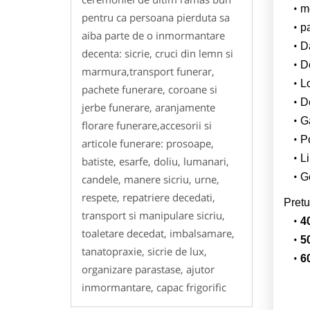
m
pentru ca persoana pierduta sa
p
aiba parte de o inmormantare
Da
decenta: sicrie, cruci din lemn si
D
marmura,transport funerar,
L
pachete funerare, coroane si
De
jerbe funerare, aranjamente
G
florare funerare,accesorii si
Po
articole funerare: prosoape,
Li
batiste, esarfe, doliu, lumanari,
Ge
candele, manere sicriu, urne,
respete, repatriere decedati,
Pretu
transport si manipulare sicriu,
4
toaletare decedat, imbalsamare,
5
tanatopraxie, sicrie de lux,
6
organizare parastase, ajutor
inmormantare, capac frigorific