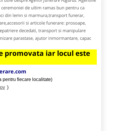
ii utile despre
Agentii funerare Fagaras
. Agentiile
rea ceremoniei de ultim ramas bun pentru ca
uci din lemn si marmura,transport funerar,
re,accesorii si articole funerare: prosoape,
repatriere decedati, transport si manipulare
ganizare parastase, ajutor inmormantare, capac
 promovata iar locul este
erare.com
 pentru fiecare localitate)
sov
)