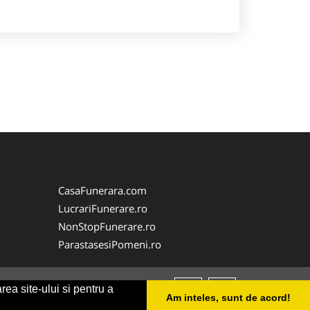
CasaFunerara.com
LucrariFunerare.ro
NonStopFunerare.ro
ParastasesiPomeni.ro
rea site-ului si pentru a
Am inteles, sunt de acord!