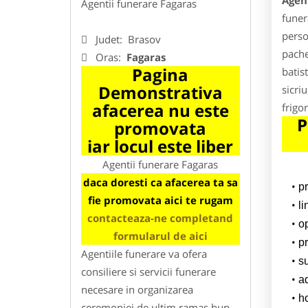
Agen
Agentii funerare Fagaras
funer
perso
Judet:
Brasov
pache
Oras:
Fagaras
Pagina
batis
Demonstrativa
sicri
afacerea nu este
frigor
P
promovata
iar locul este liber
Agentii funerare Fagaras
daca doresti ca afacerea ta sa
p
fie promovata aici te rugam
l
contacteaza-ne completand
o
formularul de aici
pr
Agentiile funerare va ofera
su
consiliere si servicii funerare
a
necesare in organizarea
h
ceremoniei de ultim ramas bun