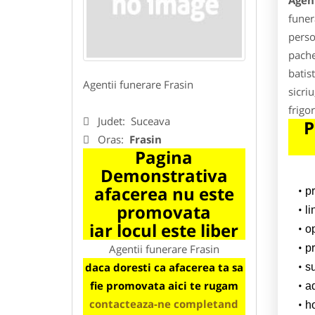
Agent
funer
perso
pache
batis
Agentii funerare Frasin
sicri
frigor
Judet:
Suceava
P
Oras:
Frasin
Pagina
Demonstrativa
afacerea nu este
p
promovata
l
iar locul este liber
o
Agentii funerare Frasin
pr
daca doresti ca afacerea ta sa
su
fie promovata aici te rugam
a
contacteaza-ne completand
h