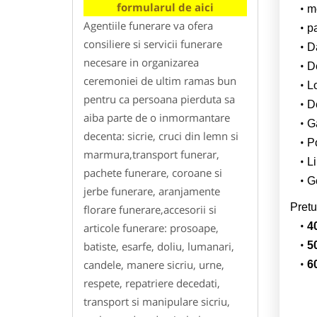
formularul de aici
m
Agentiile funerare va ofera
p
consiliere si servicii funerare
Da
necesare in organizarea
D
ceremoniei de ultim ramas bun
L
pentru ca persoana pierduta sa
De
aiba parte de o inmormantare
G
decenta: sicrie, cruci din lemn si
Po
marmura,transport funerar,
Li
pachete funerare, coroane si
Ge
jerbe funerare, aranjamente
Pretu
florare funerare,accesorii si
4
articole funerare: prosoape,
batiste, esarfe, doliu, lumanari,
5
candele, manere sicriu, urne,
6
respete, repatriere decedati,
transport si manipulare sicriu,