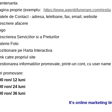
entenanta
agina proprie (exemplu:
https://www.agentiifunerare.com/resita
tele de Contact - adresa, telefoane, fax, email, website
escriere afacere
ogo
scrierea Serviciilor si a Preturilor
alerie Foto
zitionare pe Harta Interactiva
nk catre propriul site
stionarea informatiilor promovate, printr-un cont, cu user name 
ri promovare:
00 ron/ 12 luni
00 ron/ 24 luni
00 ron/ 36 luni
It's online marketing t