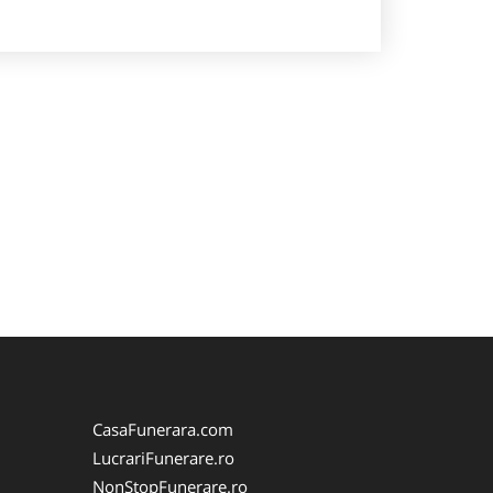
CasaFunerara.com
LucrariFunerare.ro
NonStopFunerare.ro