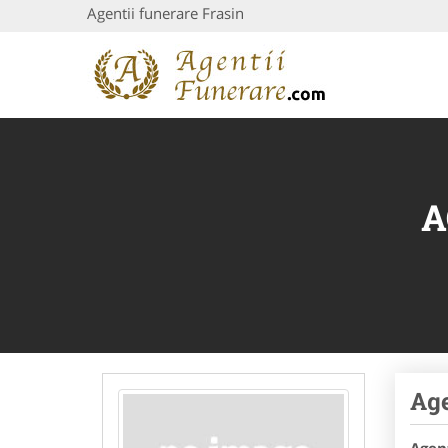
Agentii funerare Frasin
A
Age