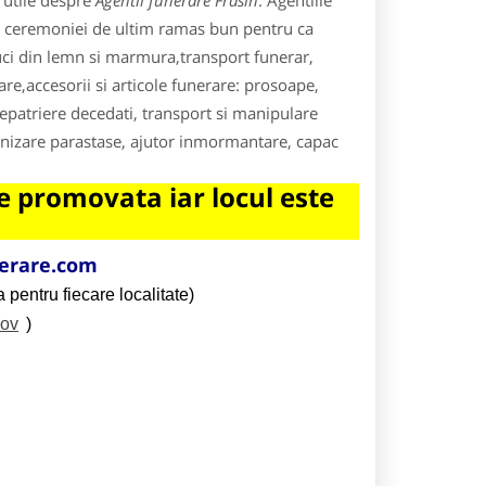
 utile despre
Agentii funerare Frasin
. Agentiile
rea ceremoniei de ultim ramas bun pentru ca
uci din lemn si marmura,transport funerar,
re,accesorii si articole funerare: prosoape,
repatriere decedati, transport si manipulare
ganizare parastase, ajutor inmormantare, capac
 promovata iar locul este
erare.com
 pentru fiecare localitate)
sov
)