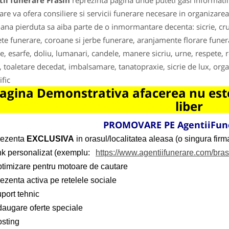
ii funerare Frasin
reprezinta pagina unde puteti gasi informatii
are va ofera consiliere si servicii funerare necesare in organiza
ana pierduta sa aiba parte de o inmormantare decenta: sicrie, cr
te funerare, coroane si jerbe funerare, aranjamente florare funera
te, esarfe, doliu, lumanari, candele, manere sicriu, urne, respete, 
u, toaletare decedat, imbalsamare, tanatopraxie, sicrie de lux, or
ific
agina Demonstrativa afacerea nu este
liber
PROMOVARE PE AgentiiFun
rezenta
EXCLUSIVA
in orasul/localitatea aleasa (o singura firma
ink personalizat (exemplu:
https://www.agentiifunerare.com/bra
ptimizare pentru motoare de cautare
ezenta activa pe retelele sociale
port tehnic
daugare oferte speciale
osting