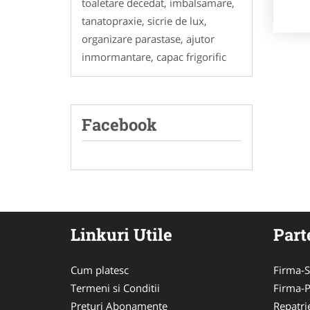
toaletare decedat, imbalsamare,
tanatopraxie, sicrie de lux,
organizare parastase, ajutor
inmormantare, capac frigorific
Facebook
Linkuri Utile
Part
Cum platesc
Firma-S
Termeni si Conditii
Firma-
Preturi Abonamente
Repatri