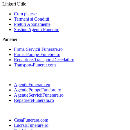
Linkuri Utile
Cum platesc
Termeni si Conditii
Preturi Abonamente
Sustine Agentii Funerare
Parteneri
Firma-Servicii-Funerare.ro
Firma-Pompe-Funebre.ro
Repatriere-Transport-Decedati.ro
Transport-Funerar.com
AgentieFunerara.eu
AgentiePompeFunebre.ro
AgentieServiciiFunerare.ro
RepatriereFunerara.ro
CasaFunerara.com
LucrariFunerare.ro