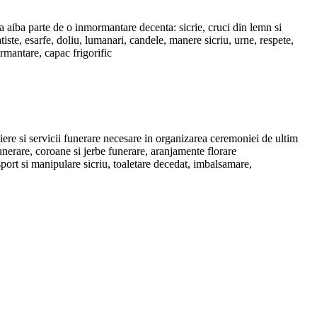
a aiba parte de o inmormantare decenta: sicrie, cruci din lemn si
iste, esarfe, doliu, lumanari, candele, manere sicriu, urne, respete,
ormantare, capac frigorific
liere si servicii funerare necesare in organizarea ceremoniei de ultim
nerare, coroane si jerbe funerare, aranjamente florare
nsport si manipulare sicriu, toaletare decedat, imbalsamare,