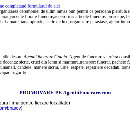
ne completand formularul de aici
 organizarea ceremoniei de ultim ramas bun pentru ca persoana pierduta s
aranjamente florare funerare,accesorii si articole funerare: prosoape, bat
imbalsamare, tanatopraxie, sicrie de lux, organizare parastase, ajutor inm
i utile despre
Agentii funerare Gataia
. Agentiile funerare va ofera consi
decenta: sicrie, cruci din lemn si marmura,transport funerar, pachete fu
, lumanari, candele, manere sicriu, urne, respete, repatriere decedati, tra
capac frigorific
PROMOVARE PE AgentiiFunerare.com
ura firma pentru fiecare localitate)
com/brasov
)