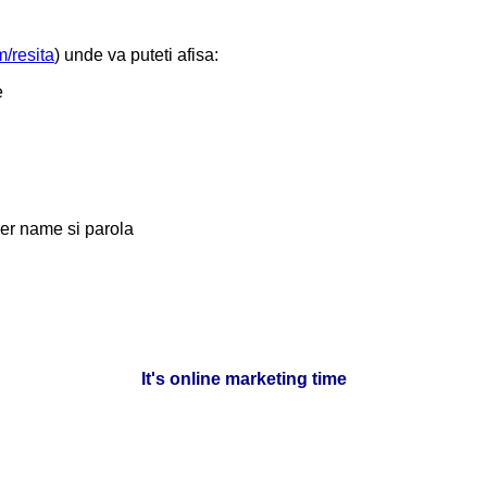
m/resita
) unde va puteti afisa:
e
ser name si parola
It's online marketing time