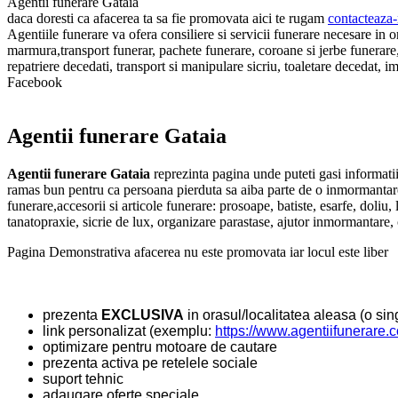
Agentii funerare Gataia
daca doresti ca afacerea ta sa fie promovata aici te rugam
contacteaza-
Agentiile funerare va ofera consiliere si servicii funerare necesare in
marmura,transport funerar, pachete funerare, coroane si jerbe funerare, 
repatriere decedati, transport si manipulare sicriu, toaletare decedat, 
Facebook
Agentii funerare Gataia
Agentii funerare Gataia
reprezinta pagina unde puteti gasi informati
ramas bun pentru ca persoana pierduta sa aiba parte de o inmormantare 
funerare,accesorii si articole funerare: prosoape, batiste, esarfe, doliu
tanatopraxie, sicrie de lux, organizare parastase, ajutor inmormantare, 
Pagina Demonstrativa afacerea nu este promovata iar locul este liber
prezenta
EXCLUSIVA
in orasul/localitatea aleasa (o sing
link personalizat (exemplu:
https://www.agentiifunerare.
optimizare pentru motoare de cautare
prezenta activa pe retelele sociale
suport tehnic
adaugare oferte speciale