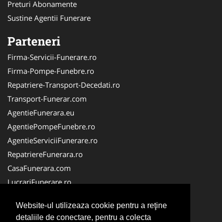
Preturi Abonamente
Sustine Agentii Funerare
Parteneri
Firma-Servicii-Funerare.ro
Firma-Pompe-Funebre.ro
Repatriere-Transport-Decedati.ro
Transport-Funerar.com
AgentieFunerara.eu
AgentiePompeFunebre.ro
AgentieServiciiFunerare.ro
RepatriereFunerara.ro
CasaFunerara.com
LucrariFunerare.ro
NonStopFunerare.ro
Website-ul utilizeaza cookie pentru a reţine
ParastasesiPomeni.ro
detaliile de conectare, pentru a colecta