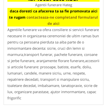
Agentii funerare Hateg
daca doresti ca afacerea ta sa fie promovata aici
te rugam
contacteaza-ne completand formularul
de aici
Agentiile funerare va ofera consiliere si servicii funerare
necesare in organizarea ceremoniei de ultim ramas bun
pentru ca persoana pierduta sa aiba parte de o
inmormantare decenta: sicrie, cruci din lemn si
marmura,transport funerar, pachete funerare, coroane
si jerbe funerare, aranjamente florare funerare,accesorii
si articole funerare: prosoape, batiste, esarfe, doliu,
lumanari, candele, manere sicriu, urne, respete,
repatriere decedati, transport si manipulare sicriu,
toaletare decedat, imbalsamare, tanatopraxie, sicrie de
lux, organizare parastase, ajutor inmormantare, capac
frigorific