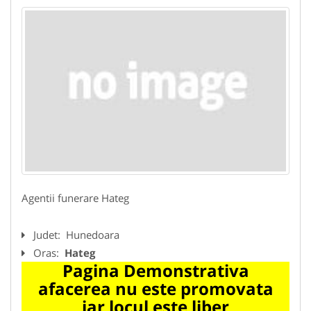
Agentii funerare Hateg
Judet:
Hunedoara
Oras:
Hateg
Pagina Demonstrativa
afacerea nu este promovata
iar locul este liber