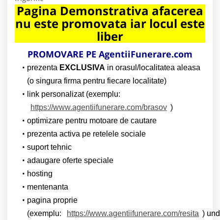
Pagina Demonstrativa afacerea
nu este promovata iar locul este
liber
PROMOVARE PE AgentiiFunerare.com
prezenta
EXCLUSIVA
in orasul/localitatea aleasa
(o singura firma pentru fiecare localitate)
link personalizat (exemplu:
https://www.agentiifunerare.com/brasov
)
optimizare pentru motoare de cautare
prezenta activa pe retelele sociale
suport tehnic
adaugare oferte speciale
hosting
mentenanta
pagina proprie
(exemplu:
https://www.agentiifunerare.com/resita
) un