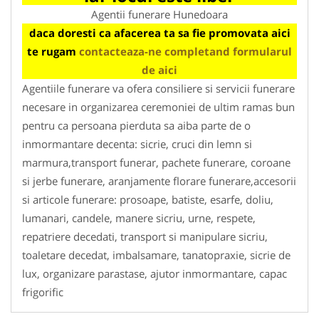
Agentii funerare Hunedoara
daca doresti ca afacerea ta sa fie promovata aici
te rugam
contacteaza-ne completand formularul
de aici
Agentiile funerare va ofera consiliere si servicii funerare
necesare in organizarea ceremoniei de ultim ramas bun
pentru ca persoana pierduta sa aiba parte de o
inmormantare decenta: sicrie, cruci din lemn si
marmura,transport funerar, pachete funerare, coroane
si jerbe funerare, aranjamente florare funerare,accesorii
si articole funerare: prosoape, batiste, esarfe, doliu,
lumanari, candele, manere sicriu, urne, respete,
repatriere decedati, transport si manipulare sicriu,
toaletare decedat, imbalsamare, tanatopraxie, sicrie de
lux, organizare parastase, ajutor inmormantare, capac
frigorific