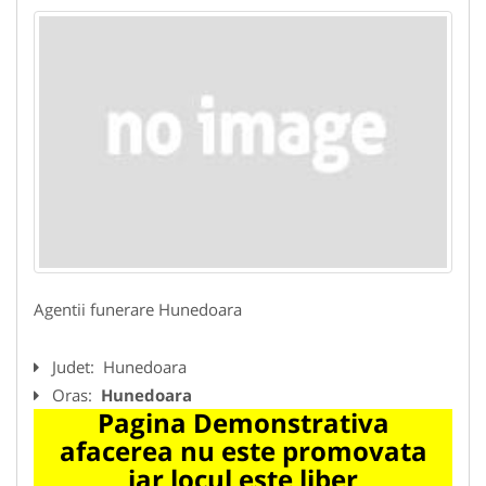
Agentii funerare Hunedoara
Judet:
Hunedoara
Oras:
Hunedoara
Pagina Demonstrativa
afacerea nu este promovata
iar locul este liber