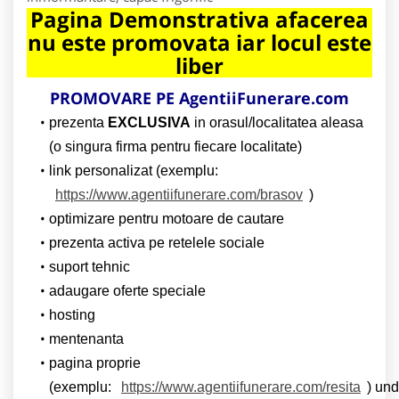
Pagina Demonstrativa afacerea
nu este promovata iar locul este
liber
PROMOVARE PE AgentiiFunerare.com
prezenta
EXCLUSIVA
in orasul/localitatea aleasa
(o singura firma pentru fiecare localitate)
link personalizat (exemplu:
https://www.agentiifunerare.com/brasov
)
optimizare pentru motoare de cautare
prezenta activa pe retelele sociale
suport tehnic
adaugare oferte speciale
hosting
mentenanta
pagina proprie
(exemplu:
https://www.agentiifunerare.com/resita
) un