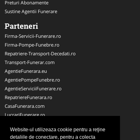
Preturi Abonamente
Sustine Agentii Funerare
Parteneri
Firma-Servicii-Funerare.ro
Firma-Pompe-Funebre.ro
Repatriere-Transport-Decedati.ro
Transport-Funerar.com
AgentieFunerara.eu
AgentiePompeFunebre.ro
AgentieServiciiFunerare.ro
RepatriereFunerara.ro
CasaFunerara.com
LucrariFunerare.ro
NonStopFunerare.ro
Website-ul utilizeaza cookie pentru a reţine
ParastasesiPomeni.ro
detaliile de conectare, pentru a colecta