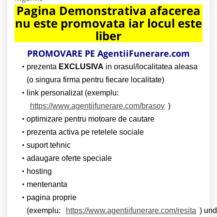
Pagina Demonstrativa afacerea
nu este promovata iar locul este
liber
PROMOVARE PE AgentiiFunerare.com
prezenta
EXCLUSIVA
in orasul/localitatea aleasa
(o singura firma pentru fiecare localitate)
link personalizat (exemplu:
https://www.agentiifunerare.com/brasov
)
optimizare pentru motoare de cautare
prezenta activa pe retelele sociale
suport tehnic
adaugare oferte speciale
hosting
mentenanta
pagina proprie
(exemplu:
https://www.agentiifunerare.com/resita
) un