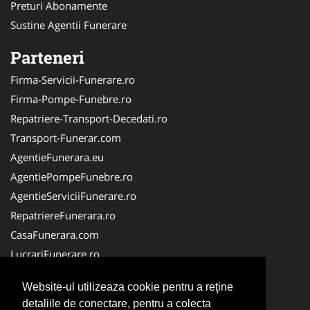
Preturi Abonamente
Sustine Agentii Funerare
Parteneri
Firma-Servicii-Funerare.ro
Firma-Pompe-Funebre.ro
Repatriere-Transport-Decedati.ro
Transport-Funerar.com
AgentieFunerara.eu
AgentiePompeFunebre.ro
AgentieServiciiFunerare.ro
RepatriereFunerara.ro
CasaFunerara.com
LucrariFunerare.ro
NonStopFunerare.ro
Website-ul utilizeaza cookie pentru a reţine
ParastasesiPomeni.ro
detaliile de conectare, pentru a colecta