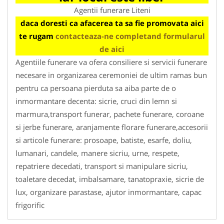
Agentii funerare Liteni
daca doresti ca afacerea ta sa fie promovata aici
te rugam
contacteaza-ne completand formularul
de aici
Agentiile funerare va ofera consiliere si servicii funerare
necesare in organizarea ceremoniei de ultim ramas bun
pentru ca persoana pierduta sa aiba parte de o
inmormantare decenta: sicrie, cruci din lemn si
marmura,transport funerar, pachete funerare, coroane
si jerbe funerare, aranjamente florare funerare,accesorii
si articole funerare: prosoape, batiste, esarfe, doliu,
lumanari, candele, manere sicriu, urne, respete,
repatriere decedati, transport si manipulare sicriu,
toaletare decedat, imbalsamare, tanatopraxie, sicrie de
lux, organizare parastase, ajutor inmormantare, capac
frigorific