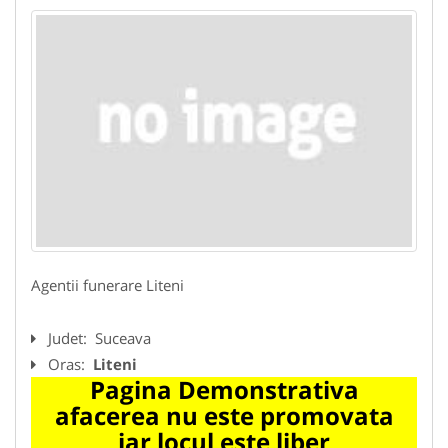
Agentii funerare Liteni
Judet:
Suceava
Oras:
Liteni
Pagina Demonstrativa
afacerea nu este promovata
iar locul este liber