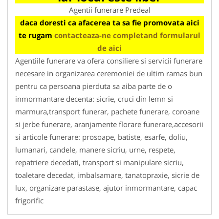
Agentii funerare Predeal
daca doresti ca afacerea ta sa fie promovata aici
te rugam
contacteaza-ne completand formularul
de aici
Agentiile funerare va ofera consiliere si servicii funerare
necesare in organizarea ceremoniei de ultim ramas bun
pentru ca persoana pierduta sa aiba parte de o
inmormantare decenta: sicrie, cruci din lemn si
marmura,transport funerar, pachete funerare, coroane
si jerbe funerare, aranjamente florare funerare,accesorii
si articole funerare: prosoape, batiste, esarfe, doliu,
lumanari, candele, manere sicriu, urne, respete,
repatriere decedati, transport si manipulare sicriu,
toaletare decedat, imbalsamare, tanatopraxie, sicrie de
lux, organizare parastase, ajutor inmormantare, capac
frigorific