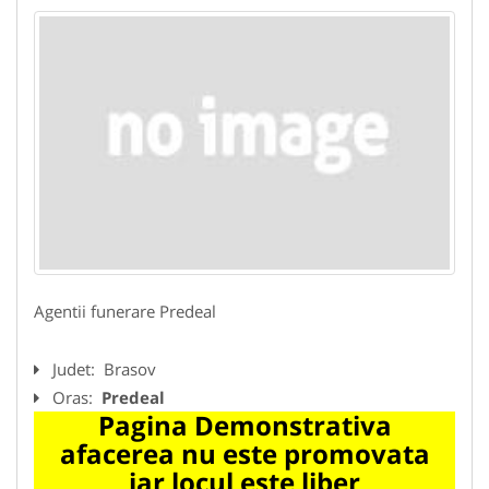
Agentii funerare Predeal
Judet:
Brasov
Oras:
Predeal
Pagina Demonstrativa
afacerea nu este promovata
iar locul este liber