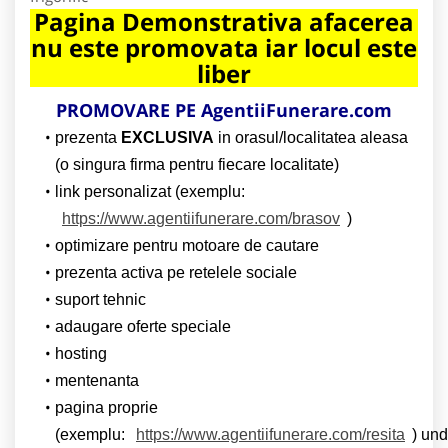
Pagina Demonstrativa afacerea
nu este promovata iar locul este
liber
PROMOVARE PE AgentiiFunerare.com
prezenta
EXCLUSIVA
in orasul/localitatea aleasa
(o singura firma pentru fiecare localitate)
link personalizat (exemplu:
https://www.agentiifunerare.com/brasov
)
optimizare pentru motoare de cautare
prezenta activa pe retelele sociale
suport tehnic
adaugare oferte speciale
hosting
mentenanta
pagina proprie
(exemplu:
https://www.agentiifunerare.com/resita
) un