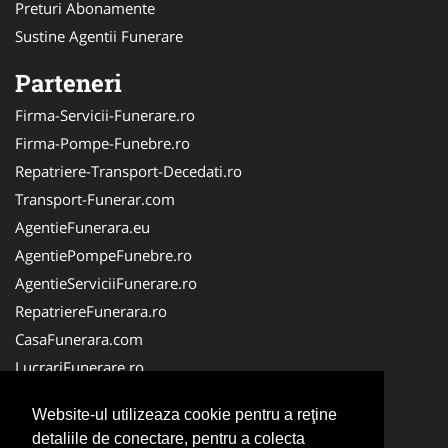
Preturi Abonamente
Sustine Agentii Funerare
Parteneri
Firma-Servicii-Funerare.ro
Firma-Pompe-Funebre.ro
Repatriere-Transport-Decedati.ro
Transport-Funerar.com
AgentieFunerara.eu
AgentiePompeFunebre.ro
AgentieServiciiFunerare.ro
RepatriereFunerara.ro
CasaFunerara.com
LucrariFunerare.ro
NonStopFunerare.ro
Website-ul utilizeaza cookie pentru a reţine
ParastasesiPomeni.ro
detaliile de conectare, pentru a colecta