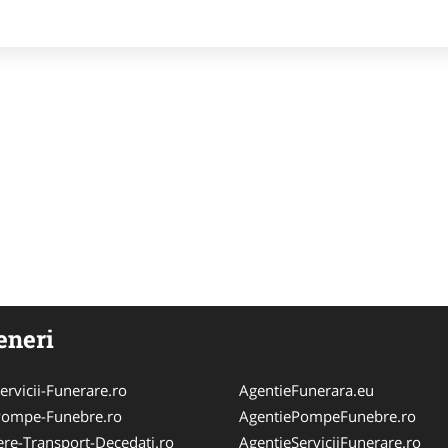
eneri
ervicii-Funerare.ro
AgentieFunerara.eu
Pompe-Funebre.ro
AgentiePompeFunebre.ro
ere-Transport-Decedati.ro
AgentieServiciiFunerare.ro