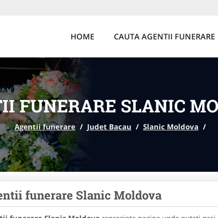
HOME
CAUTA AGENTII FUNERARE
II FUNERARE SLANIC M
Agentii funerare
/
Judet Bacau
/
Slanic Moldova
/
ntii funerare Slanic Moldova