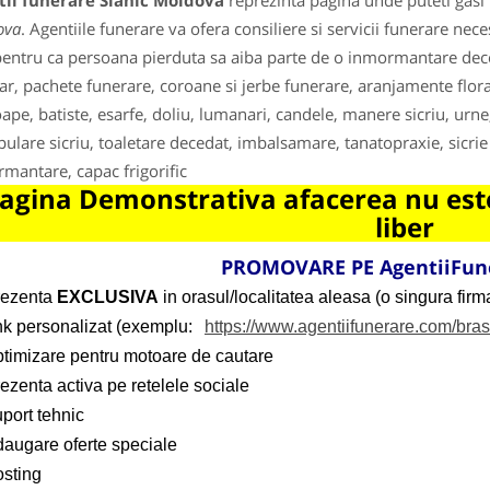
tii funerare Slanic Moldova
reprezinta pagina unde puteti gasi 
ova
. Agentiile funerare va ofera consiliere si servicii funerare n
entru ca persoana pierduta sa aiba parte de o inmormantare decen
ar, pachete funerare, coroane si jerbe funerare, aranjamente florar
ape, batiste, esarfe, doliu, lumanari, candele, manere sicriu, urne,
ulare sicriu, toaletare decedat, imbalsamare, tanatopraxie, sicrie
mantare, capac frigorific
agina Demonstrativa afacerea nu este
liber
PROMOVARE PE AgentiiFun
rezenta
EXCLUSIVA
in orasul/localitatea aleasa (o singura firma
ink personalizat (exemplu:
https://www.agentiifunerare.com/bra
ptimizare pentru motoare de cautare
ezenta activa pe retelele sociale
port tehnic
daugare oferte speciale
osting