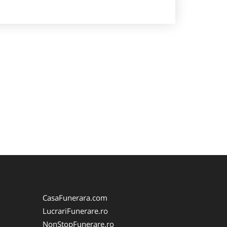
CasaFunerara.com
LucrariFunerare.ro
NonStopFunerare.ro