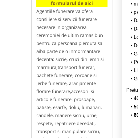
formularul de aici
m
Agentiile funerare va ofera
p
consiliere si servicii funerare
Da
necesare in organizarea
D
ceremoniei de ultim ramas bun
L
pentru ca persoana pierduta sa
De
aiba parte de o inmormantare
G
decenta: sicrie, cruci din lemn si
Po
marmura,transport funerar,
Li
pachete funerare, coroane si
Ge
jerbe funerare, aranjamente
Pretu
florare funerare,accesorii si
4
articole funerare: prosoape,
batiste, esarfe, doliu, lumanari,
5
candele, manere sicriu, urne,
6
respete, repatriere decedati,
transport si manipulare sicriu,