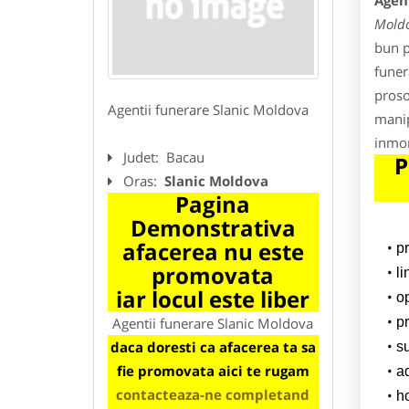
Agen
Mold
bun p
funer
proso
Agentii funerare Slanic Moldova
manip
inmor
Judet:
Bacau
P
Oras:
Slanic Moldova
Pagina
Demonstrativa
afacerea nu este
p
promovata
l
iar locul este liber
o
Agentii funerare Slanic Moldova
pr
daca doresti ca afacerea ta sa
su
fie promovata aici te rugam
a
contacteaza-ne completand
h