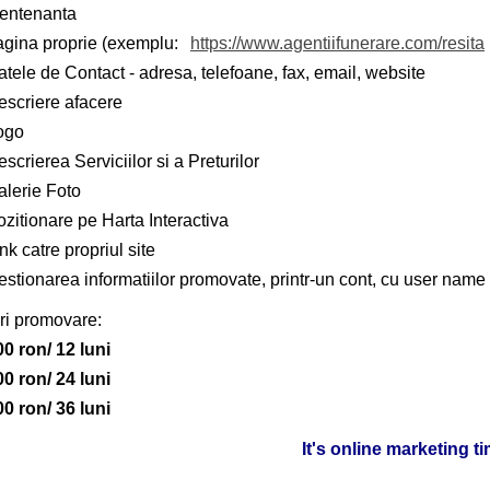
entenanta
agina proprie (exemplu:
https://www.agentiifunerare.com/resita
tele de Contact - adresa, telefoane, fax, email, website
escriere afacere
ogo
scrierea Serviciilor si a Preturilor
alerie Foto
zitionare pe Harta Interactiva
nk catre propriul site
stionarea informatiilor promovate, printr-un cont, cu user name 
ri promovare:
00 ron/ 12 luni
00 ron/ 24 luni
00 ron/ 36 luni
It's online marketing t