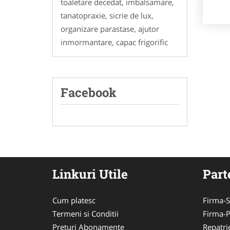
toaletare decedat, imbalsamare,
tanatopraxie, sicrie de lux,
organizare parastase, ajutor
inmormantare, capac frigorific
Facebook
Linkuri Utile
Part
Cum platesc
Firma-S
Termeni si Conditii
Firma-
Preturi Abonamente
Repatri