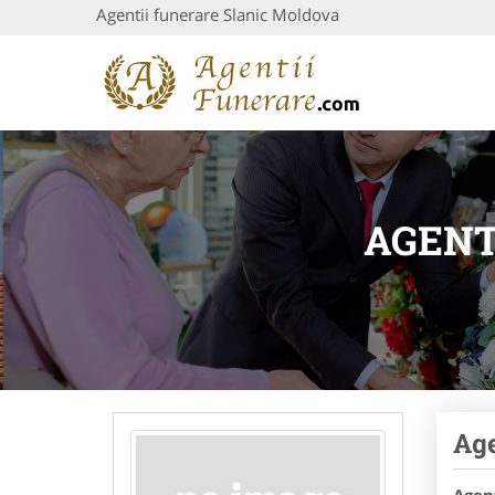
Agentii funerare Slanic Moldova
AGENT
Age