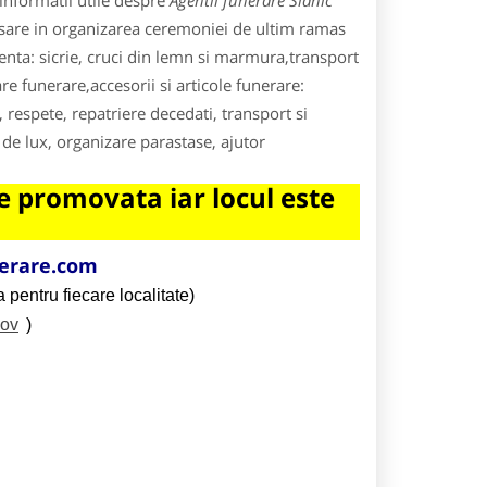
informatii utile despre
Agentii funerare Slanic
ecesare in organizarea ceremoniei de ultim ramas
ta: sicrie, cruci din lemn si marmura,transport
e funerare,accesorii si articole funerare:
 respete, repatriere decedati, transport si
 de lux, organizare parastase, ajutor
 promovata iar locul este
erare.com
 pentru fiecare localitate)
sov
)