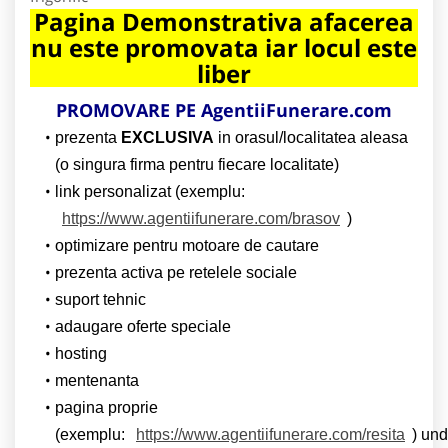
Pagina Demonstrativa afacerea
nu este promovata iar locul este
liber
PROMOVARE PE AgentiiFunerare.com
prezenta
EXCLUSIVA
in orasul/localitatea aleasa
(o singura firma pentru fiecare localitate)
link personalizat (exemplu:
https://www.agentiifunerare.com/brasov
)
optimizare pentru motoare de cautare
prezenta activa pe retelele sociale
suport tehnic
adaugare oferte speciale
hosting
mentenanta
pagina proprie
(exemplu:
https://www.agentiifunerare.com/resita
) un