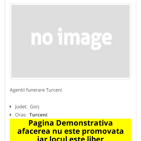
Agentii funerare Turceni
Judet:
Gorj
Oras:
Turceni
Pagina Demonstrativa
afacerea nu este promovata
iar locul este liber