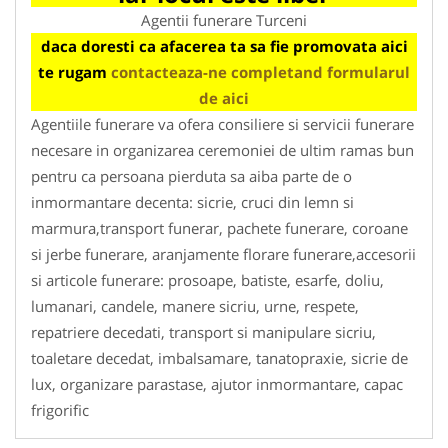
Agentii funerare Turceni
daca doresti ca afacerea ta sa fie promovata aici
te rugam
contacteaza-ne completand formularul
de aici
Agentiile funerare va ofera consiliere si servicii funerare
necesare in organizarea ceremoniei de ultim ramas bun
pentru ca persoana pierduta sa aiba parte de o
inmormantare decenta: sicrie, cruci din lemn si
marmura,transport funerar, pachete funerare, coroane
si jerbe funerare, aranjamente florare funerare,accesorii
si articole funerare: prosoape, batiste, esarfe, doliu,
lumanari, candele, manere sicriu, urne, respete,
repatriere decedati, transport si manipulare sicriu,
toaletare decedat, imbalsamare, tanatopraxie, sicrie de
lux, organizare parastase, ajutor inmormantare, capac
frigorific