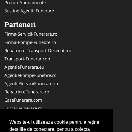
Preturi Abonamente
Sustine Agentii Funerare
Parteneri
Firma-Servicii-Funerare.ro
Firma-Pompe-Funebre.ro
Repatriere-Transport-Decedati.ro
Transport-Funerar.com
AgentieFunerara.eu
AgentiePompeFunebre.ro
AgentieServiciiFunerare.ro
RepatriereFunerara.ro
CasaFunerara.com
LucrariFunerare.ro
NonStopFunerare.ro
Website-ul utilizeaza cookie pentru a reţine
ParastasesiPomeni.ro
detaliile de conectare, pentru a colecta