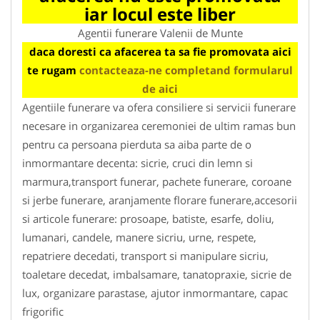
iar locul este liber
Agentii funerare Valenii de Munte
daca doresti ca afacerea ta sa fie promovata aici
te rugam
contacteaza-ne completand formularul
de aici
Agentiile funerare va ofera consiliere si servicii funerare
necesare in organizarea ceremoniei de ultim ramas bun
pentru ca persoana pierduta sa aiba parte de o
inmormantare decenta: sicrie, cruci din lemn si
marmura,transport funerar, pachete funerare, coroane
si jerbe funerare, aranjamente florare funerare,accesorii
si articole funerare: prosoape, batiste, esarfe, doliu,
lumanari, candele, manere sicriu, urne, respete,
repatriere decedati, transport si manipulare sicriu,
toaletare decedat, imbalsamare, tanatopraxie, sicrie de
lux, organizare parastase, ajutor inmormantare, capac
frigorific