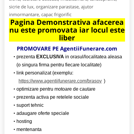
sicrie de lux, organizare parastase, ajutor
inmormantare, capac frigorific
Pagina Demonstrativa afacerea
nu este promovata iar locul este
liber
PROMOVARE PE AgentiiFunerare.com
prezenta
EXCLUSIVA
in orasul/localitatea aleasa
(o singura firma pentru fiecare localitate)
link personalizat (exemplu:
https://www.agentiifunerare.com/brasov
)
optimizare pentru motoare de cautare
prezenta activa pe retelele sociale
suport tehnic
adaugare oferte speciale
hosting
mentenanta