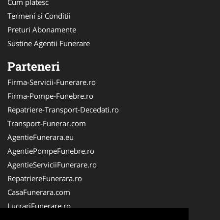
Cum platesc
Termeni si Conditii
Preturi Abonamente
Sustine Agentii Funerare
Parteneri
Firma-Servicii-Funerare.ro
Firma-Pompe-Funebre.ro
Repatriere-Transport-Decedati.ro
Transport-Funerar.com
AgentieFunerara.eu
AgentiePompeFunebre.ro
AgentieServiciiFunerare.ro
RepatriereFunerara.ro
CasaFunerara.com
LucrariFunerare.ro
NonStopFunerare.ro