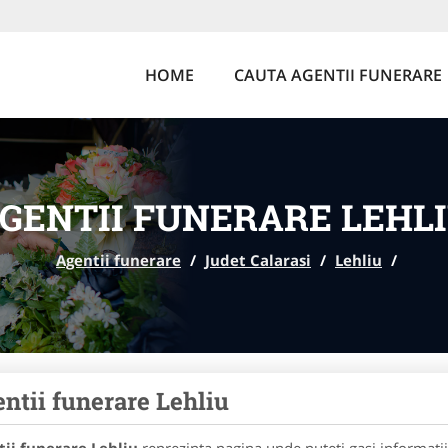
HOME
CAUTA AGENTII FUNERARE
GENTII FUNERARE LEHL
Agentii funerare
/
Judet Calarasi
/
Lehliu
/
ntii funerare Lehliu