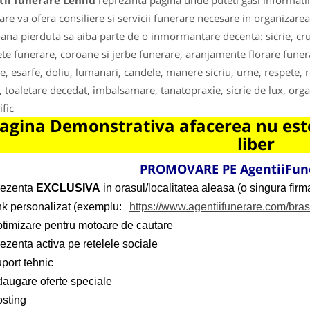
ii funerare Lehliu
reprezinta pagina unde puteti gasi informatii
are va ofera consiliere si servicii funerare necesare in organiza
ana pierduta sa aiba parte de o inmormantare decenta: sicrie, cr
te funerare, coroane si jerbe funerare, aranjamente florare funera
te, esarfe, doliu, lumanari, candele, manere sicriu, urne, respete, 
u, toaletare decedat, imbalsamare, tanatopraxie, sicrie de lux, or
ific
agina Demonstrativa afacerea nu este
liber
PROMOVARE PE AgentiiFun
rezenta
EXCLUSIVA
in orasul/localitatea aleasa (o singura firma
ink personalizat (exemplu:
https://www.agentiifunerare.com/bra
ptimizare pentru motoare de cautare
ezenta activa pe retelele sociale
port tehnic
daugare oferte speciale
osting