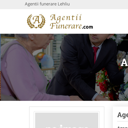
Agentii funerare Lehliu
A
Age