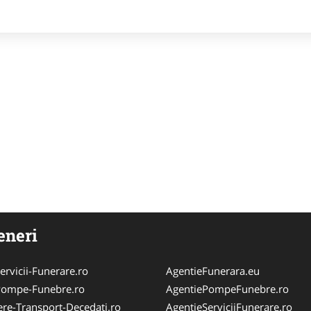
eneri
ervicii-Funerare.ro
AgentieFunerara.eu
Pompe-Funebre.ro
AgentiePompeFunebre.ro
ere-Transport-Decedati.ro
AgentieServiciiFunerare.ro