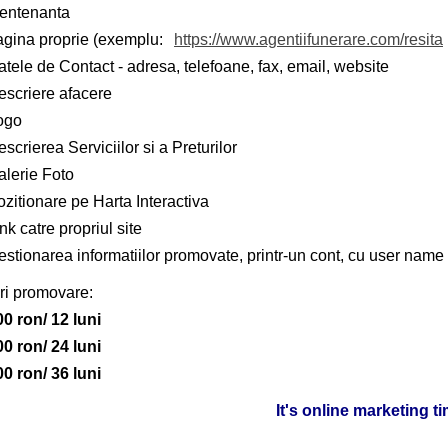
entenanta
agina proprie (exemplu:
https://www.agentiifunerare.com/resita
tele de Contact - adresa, telefoane, fax, email, website
escriere afacere
ogo
scrierea Serviciilor si a Preturilor
alerie Foto
zitionare pe Harta Interactiva
nk catre propriul site
stionarea informatiilor promovate, printr-un cont, cu user name 
ri promovare:
00 ron/ 12 luni
00 ron/ 24 luni
00 ron/ 36 luni
It's online marketing t