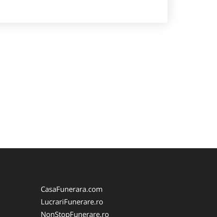
CasaFunerara.com
LucrariFunerare.ro
NonStopFunerare.ro