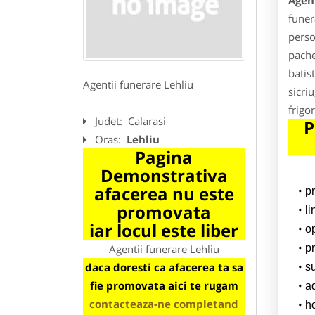
Agent
funer
perso
pache
batis
Agentii funerare Lehliu
sicri
frigor
Judet:
Calarasi
P
Oras:
Lehliu
Pagina
Demonstrativa
afacerea nu este
p
promovata
l
iar locul este liber
o
Agentii funerare Lehliu
pr
daca doresti ca afacerea ta sa
su
fie promovata aici te rugam
a
contacteaza-ne completand
h