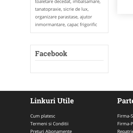
toaletare decedat, imbalsamare,
tanatopraxie, sicrie de lux,
organizare parastase, ajutor
inmormantare, capac frigorific
Facebook
Linkuri Utile
Part
Cum platesc
Firma-S
Termeni si Conditii
Firma-
Preturi Abonamente
Repatri