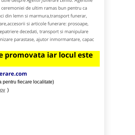
 utile despre
Agentii funerare Lehliu
. Agentiile
rea ceremoniei de ultim ramas bun pentru ca
uci din lemn si marmura,transport funerar,
re,accesorii si articole funerare: prosoape,
repatriere decedati, transport si manipulare
ganizare parastase, ajutor inmormantare, capac
 promovata iar locul este
erare.com
 pentru fiecare localitate)
sov
)