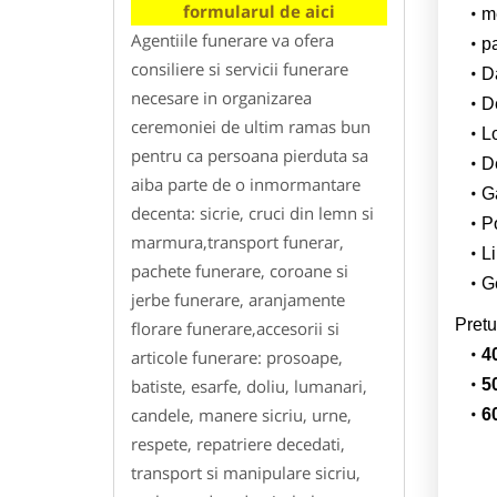
formularul de aici
m
Agentiile funerare va ofera
p
consiliere si servicii funerare
Da
necesare in organizarea
D
ceremoniei de ultim ramas bun
L
pentru ca persoana pierduta sa
De
aiba parte de o inmormantare
G
decenta: sicrie, cruci din lemn si
Po
marmura,transport funerar,
Li
pachete funerare, coroane si
Ge
jerbe funerare, aranjamente
Pretu
florare funerare,accesorii si
4
articole funerare: prosoape,
batiste, esarfe, doliu, lumanari,
5
candele, manere sicriu, urne,
6
respete, repatriere decedati,
transport si manipulare sicriu,