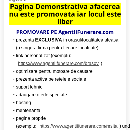
Pagina Demonstrativa afacerea
nu este promovata iar locul este
liber
PROMOVARE PE AgentiiFunerare.com
prezenta
EXCLUSIVA
in orasul/localitatea aleasa
(o singura firma pentru fiecare localitate)
link personalizat (exemplu:
https://www.agentiifunerare.com/brasov
)
optimizare pentru motoare de cautare
prezenta activa pe retelele sociale
suport tehnic
adaugare oferte speciale
hosting
mentenanta
pagina proprie
(exemplu:
https://www.agentiifunerare.com/resita
) un