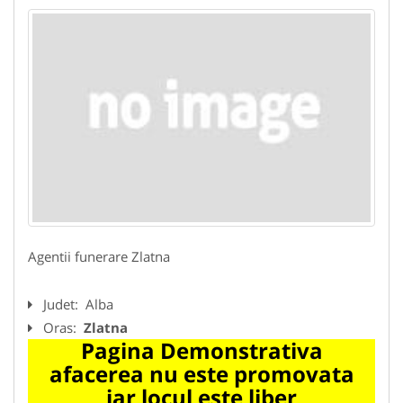
Agentii funerare Zlatna
Judet:
Alba
Oras:
Zlatna
Pagina Demonstrativa
afacerea nu este promovata
iar locul este liber