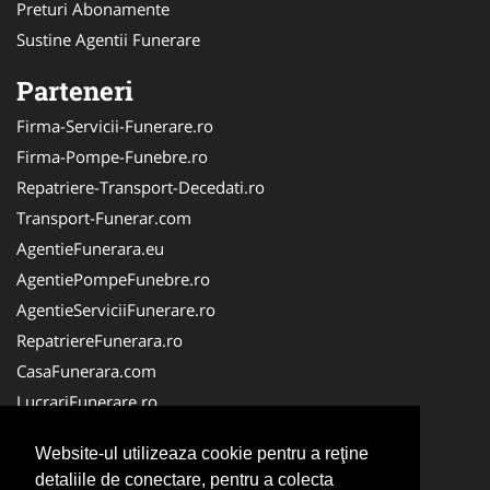
Preturi Abonamente
Sustine Agentii Funerare
Parteneri
Firma-Servicii-Funerare.ro
Firma-Pompe-Funebre.ro
Repatriere-Transport-Decedati.ro
Transport-Funerar.com
AgentieFunerara.eu
AgentiePompeFunebre.ro
AgentieServiciiFunerare.ro
RepatriereFunerara.ro
CasaFunerara.com
LucrariFunerare.ro
NonStopFunerare.ro
Website-ul utilizeaza cookie pentru a reţine
ParastasesiPomeni.ro
detaliile de conectare, pentru a colecta