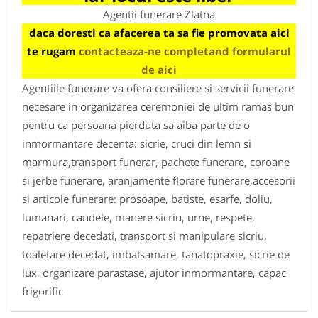
Agentii funerare Zlatna
daca doresti ca afacerea ta sa fie promovata aici
te rugam
contacteaza-ne completand formularul
de aici
Agentiile funerare va ofera consiliere si servicii funerare
necesare in organizarea ceremoniei de ultim ramas bun
pentru ca persoana pierduta sa aiba parte de o
inmormantare decenta: sicrie, cruci din lemn si
marmura,transport funerar, pachete funerare, coroane
si jerbe funerare, aranjamente florare funerare,accesorii
si articole funerare: prosoape, batiste, esarfe, doliu,
lumanari, candele, manere sicriu, urne, respete,
repatriere decedati, transport si manipulare sicriu,
toaletare decedat, imbalsamare, tanatopraxie, sicrie de
lux, organizare parastase, ajutor inmormantare, capac
frigorific